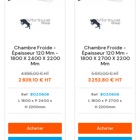
Chambre Froide -
Chambre Froide -
Épaisseur 120 Mm -
Épaisseur 120 Mm -
1800 X 2400 X 2200
1800 X 2700 X 2200
Mm
Mm
Prix
Prix
Prix
Prix
4 895,00 € HT
5 610,00 € HT
habituel
habituel
2 839,10 €
HT
3 253,80 €
HT
Ref :
BOZ0608
Ref :
BOZ0609
L
1800
x
P
2400
x
L
1800
x
P
2700
x
H
2200mm
H
2200mm
Acheter
Acheter