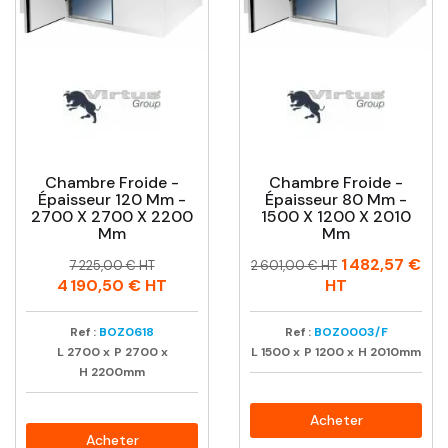
Chambre Froide -
Chambre Froide -
Épaisseur 120 Mm -
Épaisseur 80 Mm -
2700 X 2700 X 2200
1500 X 1200 X 2010
Mm
Mm
Prix
Prix
Prix
Prix
1 482,57 €
7 225,00 € HT
2 601,00 € HT
habituel
habituel
4 190,50 €
HT
HT
Ref :
BOZ0618
Ref :
BOZ0003/F
L
2700
x
P
2700
x
L
1500
x
P
1200
x
H
2010mm
H
2200mm
Acheter
Acheter