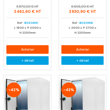
Prix
Prix
Prix
Prix
5 970,00 € HT
6 605,00 € HT
habituel
habituel
3 462,60 €
HT
3 830,90 €
HT
Ref :
BOZ0610
Ref :
BOZ0616
L
1800
x
P
3000
x
L
2400
x
P
2700
x
H
2200mm
H
2200mm
Acheter
Acheter
+ détail
+ détail
-42%
-43%