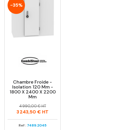
-35%
Chambre Froide -
Isolation 120 Mm -
1800 X 2400 X 2200
Mm
Prix
Prix
4 990,00 € HT
habituel
3 243,50 €
HT
Ref :
7489.2045