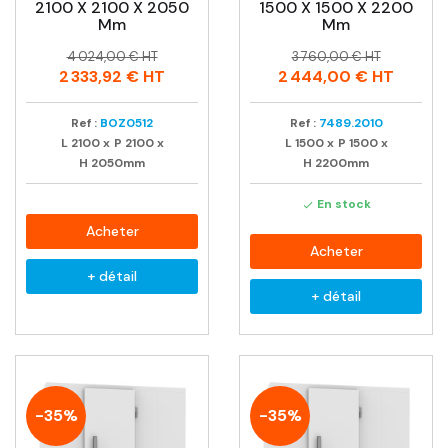
2100 X 2100 X 2050
1500 X 1500 X 2200
Mm
Mm
Prix
Prix
Prix
Prix
4 024,00 € HT
3 760,00 € HT
habituel
habituel
2 333,92 €
HT
2 444,00 €
HT
Ref :
BOZ0512
Ref :
7489.2010
L
2100
x
P
2100
x
L
1500
x
P
1500
x
H
2050mm
H
2200mm
En stock

Acheter
Acheter
+ détail
+ détail
-35%
-35%