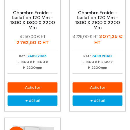
Chambre Froide -
Chambre Froide -
Isolation 120 Mm -
Isolation 120 Mm -
1800 X 1800 X 2200
1800 X 2100 X 2200
Mm
Mm
Prix
Prix
Prix
Prix
3 071,25 €
4 250,00 € HT
4 725,00 € HT
habituel
habituel
2 762,50 €
HT
HT
Ref :
7489.2035
Ref :
7489.2040
L
1800
x
P
1800
x
L
1800
x
P
2100
x
H
2200mm
H
2200mm
Acheter
Acheter
+ détail
+ détail