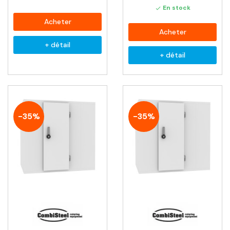
En stock

Acheter
Acheter
+ détail
+ détail
-35%
-35%