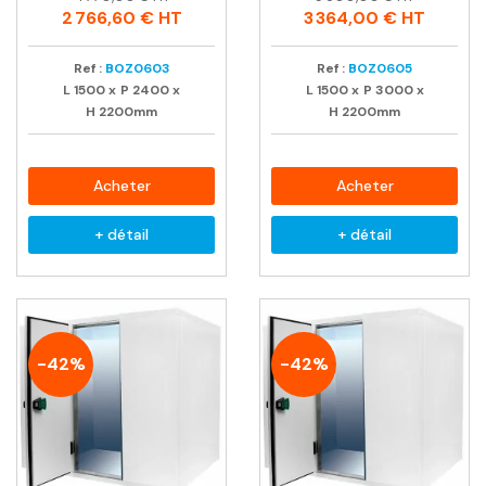
habituel
habituel
2 766,60 €
HT
3 364,00 €
HT
Ref :
BOZ0603
Ref :
BOZ0605
L
1500
x
P
2400
x
L
1500
x
P
3000
x
H
2200mm
H
2200mm
Acheter
Acheter
+ détail
+ détail
-42%
-42%