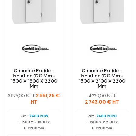
Chambre Froide -
Chambre Froide -
Isolation 120 Mm -
Isolation 120 Mm -
1500 X 1800 X 2200
1500 X 2100 X 2200
Mm
Mm
Prix
Prix
Prix
Prix
2 551,25 €
3 925,00 € HT
4 220,00 € HT
habituel
habituel
HT
2 743,00 €
HT
Ref :
7489.2015
Ref :
7489.2020
L
1500
x
P
1800
x
L
1500
x
P
2100
x
H
2200mm
H
2200mm