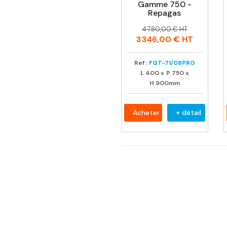
Gamme 750 -
Repagas
Prix
Prix
4 780,00 € HT
habituel
3 346,00 €
HT
Ref :
FGT-71/08PRO
L
400
x
P
750
x
H
900mm
Acheter
+ détail