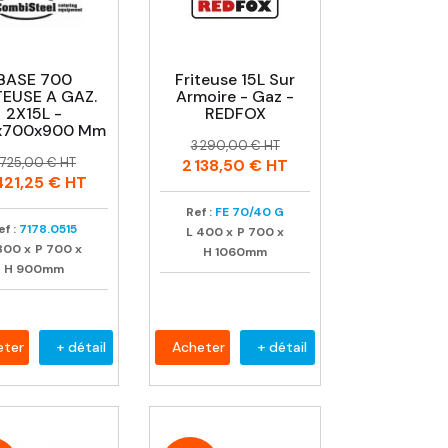
BASE 700
Friteuse 15L Sur
TEUSE A GAZ.
Armoire - Gaz -
2X15L -
REDFOX
x700x900 Mm
Prix
Prix
3 290,00 € HT
rix
rix
habituel
 725,00 € HT
2 138,50 €
HT
abituel
421,25 €
HT
Ref :
FE 70/40 G
ef :
7178.0515
L
400
x
P
700
x
800
x
P
700
x
H
1060mm
H
900mm
eter
+ détail
Acheter
+ détail