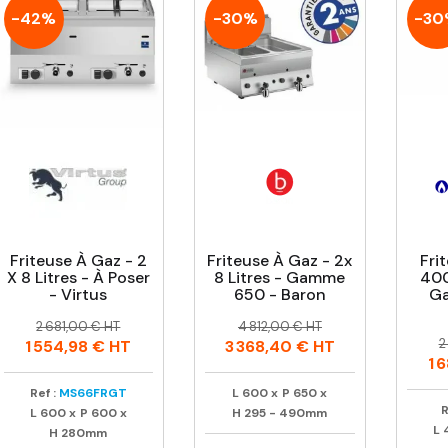
-42%
-30%
-3
Friteuse À Gaz - 2
Friteuse À Gaz - 2x
Fri
X 8 Litres - À Poser
8 Litres - Gamme
40
- Virtus
650 - Baron
Ga
Prix
Prix
Prix
Prix
2 681,00 € HT
4 812,00 € HT
P
P
habituel
habituel
2
1 554,98 €
HT
3 368,40 €
HT
h
1 
Ref :
MS66FRGT
L
600
x
P
650
x
R
L
600
x
P
600
x
H
295 - 490mm
L
H
280mm