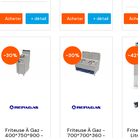
Acheter
+ détail
Acheter
+ détail
Ach
-30%
-30%
-4
Friteuse À Gaz -
Friteuse À Gaz -
Frit
400*750*900 -
700*700*360 -
Lit