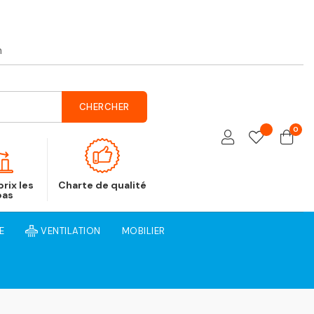
h
CHERCHER
0
rix les
Charte de qualité
bas
E
VENTILATION
MOBILIER