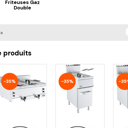
Friteuses Gaz
Double
ts
e produits
-35%
-35%
-35