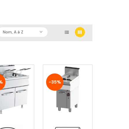
Nom, A à Z
%
-35%