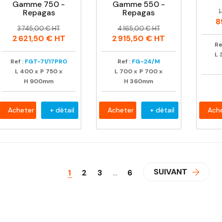
Gamme 750 -
Gamme 550 -
P
P
Repagas
Repagas
1
h
8
Prix
Prix
Prix
Prix
3 745,00 € HT
4 165,00 € HT
habituel
habituel
2 621,50 €
HT
2 915,50 €
HT
Re
L
Ref :
FGT-71/17PRO
Ref :
FG-24/M
L
400
x
P
750
x
L
700
x
P
700
x
H
900mm
H
360mm
Acheter
+ détail
Acheter
+ détail
Ach
SUIVANT
1
2
3
…
6