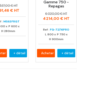
Gamme 750 -
rix
rix
 537,00 € HT
Repagas
abituel
91,46 €
HT
Prix
Prix
6 020,00 € HT
habituel
4 214,00 €
HT
f :
MS63FRGT
300
x
P
600
x
Ref :
FG-72/16PRO
H
280mm
L
800
x
P
750
x
H
900mm
eter
+ détail
Acheter
+ détail