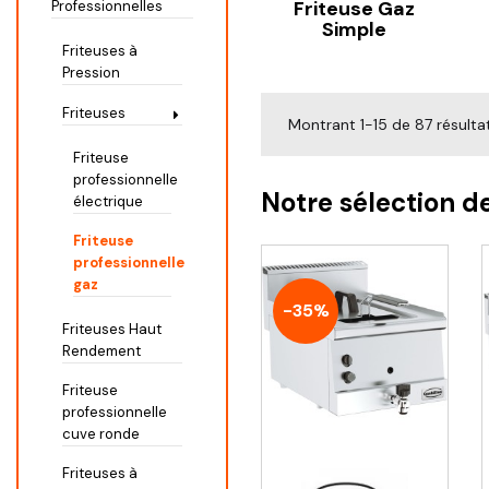
Friteuse Gaz
Professionnelles
Simple
Friteuses à
Pression
Friteuses
Montrant 1-15 de 87 résulta
Friteuse
professionnelle
Notre sélection d
électrique
Friteuse
professionnelle
gaz
-35%
Friteuses Haut
Rendement
Friteuse
professionnelle
cuve ronde
Friteuses à