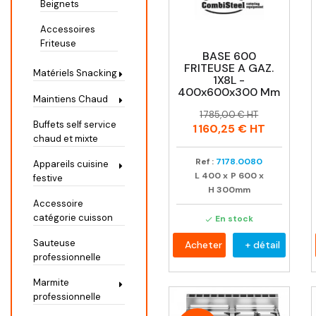
Beignets
Accessoires
Friteuse
BASE 600
FRITEUSE A GAZ.
Matériels Snacking
1X8L -
400x600x300 Mm
Maintiens Chaud
Prix
Prix
1 785,00 € HT
Buffets self service
habituel
1 160,25 €
HT
chaud et mixte
Ref :
7178.0080
Appareils cuisine
L
400
x
P
600
x
festive
H
300mm
Accessoire
catégorie cuisson
En stock

Sauteuse
Acheter
+ détail
professionnelle
Marmite
professionnelle