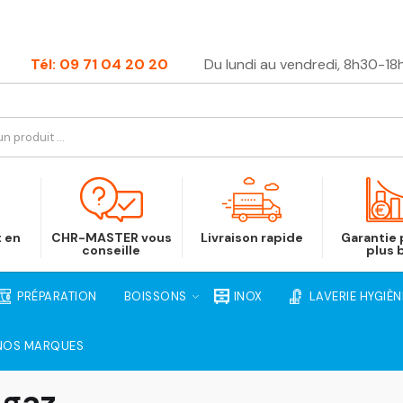
Tél: 09 71 04 20 20
Du lundi au vendredi, 8h30-18
t en
CHR-MASTER vous
Livraison rapide
Garantie p
conseille
plus 
PRÉPARATION
BOISSONS
INOX
LAVERIE HYGIÈN
NOS MARQUES
 gaz