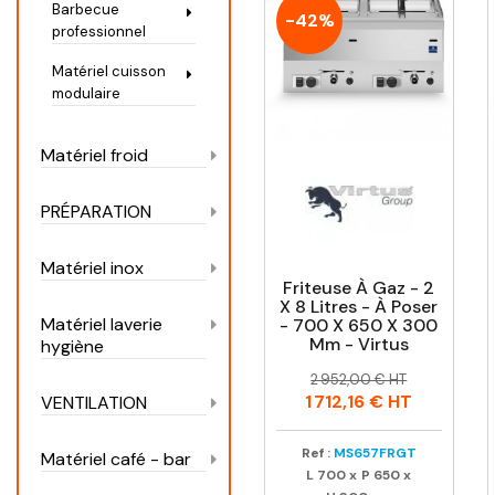
Barbecue
-42%
professionnel
Matériel cuisson
modulaire
Matériel froid
PRÉPARATION
Matériel inox
Friteuse À Gaz - 2
X 8 Litres - À Poser
Matériel laverie
- 700 X 650 X 300
Mm - Virtus
hygiène
Prix
Prix
2 952,00 € HT
habituel
1 712,16 €
HT
VENTILATION
Ref :
MS657FRGT
Matériel café - bar
L
700
x
P
650
x