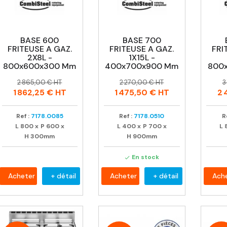
BASE 600
BASE 700
FRITEUSE A GAZ.
FRITEUSE A GAZ.
FRI
2X8L -
1X15L -
800x600x300 Mm
400x700x900 Mm
800
Prix
Prix
Prix
Prix
P
P
2 865,00 € HT
2 270,00 € HT
3
habituel
habituel
h
1 862,25 €
HT
1 475,50 €
HT
2 
Ref :
7178.0085
Ref :
7178.0510
R
L
800
x
P
600
x
L
400
x
P
700
x
L
H
300mm
H
900mm
En stock

Acheter
+ détail
Acheter
+ détail
Ach