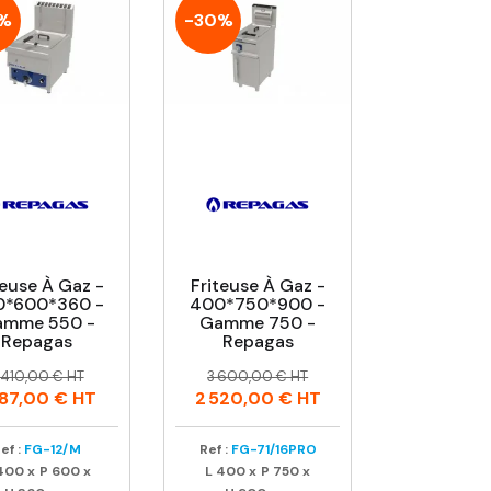
0%
-30%
teuse À Gaz -
Friteuse À Gaz -
0*600*360 -
400*750*900 -
mme 550 -
Gamme 750 -
Repagas
Repagas
rix
rix
Prix
Prix
 410,00 € HT
3 600,00 € HT
abituel
habituel
687,00 €
HT
2 520,00 €
HT
ef :
FG-12/M
Ref :
FG-71/16PRO
400
x
P
600
x
L
400
x
P
750
x