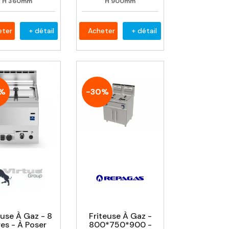
H
360mm
H
900mm
eter
+ détail
Acheter
+ détail
2%
-30%
euse À Gaz - 8
Friteuse À Gaz -
res - À Poser
800*750*900 -