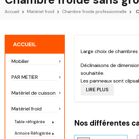
Accueil
Matériel froid
Chambre froide professionnelle
C
ACCUEIL
Large choix de chambres 
Mobilier
Déclinaisons de dimension
souhaitée.
PAR METIER
Les panneaux sont clipsa
Matériels professionnels 
LIRE PLUS
Matériel de cuisson
Plusieurs grandes marques 
Plusieurs accessoires de 
Matériel froid
à 1500mm autant de choix
Nos différentes c
Table réfrigérée
Armoire Réfrigérée