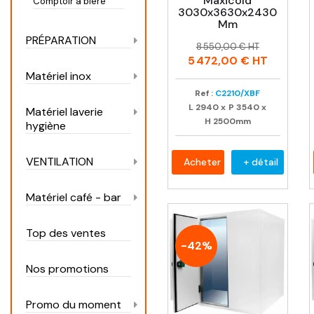
Maxicold
Comptoir à bière
3030x3630x2430
Mm
PRÉPARATION
Prix
Prix
8 550,00 € HT
habituel
5 472,00 €
HT
Matériel inox
Ref :
C2210/XBF
L
2940
x
P
3540
x
Matériel laverie
H
2500mm
hygiène
VENTILATION
Acheter
+ détail
Matériel café - bar
Top des ventes
-42%
Nos promotions
Promo du moment