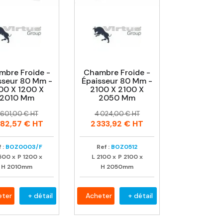
mbre Froide -
Chambre Froide -
sseur 80 Mm -
Épaisseur 80 Mm -
00 X 1200 X
2100 X 2100 X
2010 Mm
2050 Mm
rix
rix
Prix
Prix
 601,00 € HT
4 024,00 € HT
abituel
habituel
482,57 €
HT
2 333,92 €
HT
 :
BOZ0003/F
Ref :
BOZ0512
500
x
P
1200
x
L
2100
x
P
2100
x
H
2010mm
H
2050mm
eter
+ détail
Acheter
+ détail