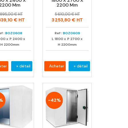
00 X 2400 X
1800 X 2700 X
2200 Mm
2200 Mm
rix
rix
Prix
Prix
 895,00 € HT
5 610,00 € HT
abituel
habituel
839,10 €
HT
3 253,80 €
HT
f :
BOZ0608
Ref :
BOZ0609
800
x
P
2400
x
L
1800
x
P
2700
x
H
2200mm
H
2200mm
eter
+ détail
Acheter
+ détail
%
-42%