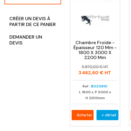
CRÉER UN DEVIS À
PARTIR DE CE PANIER
DEMANDER UN
Chambre Froide -
DEVIS
Épaisseur 120 Mm -
1800 X 3000 X
2200 Mm
Prix
Prix
5 970,00 € HT
habituel
3 462,60 €
HT
Ref :
BOZ0610
L
1800
x
P
3000
x
H
2200mm
Acheter
+ détail