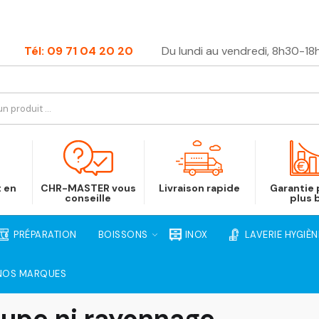
Tél: 09 71 04 20 20
Du lundi au vendredi, 8h30-18
t en
CHR-MASTER vous
Livraison rapide
Garantie p
conseille
plus 
PRÉPARATION
BOISSONS
INOX
LAVERIE HYGIÈN
NOS MARQUES
oupe ni rayonnage