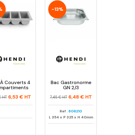
%
-13%
 À Couverts 4
Bac Gastronorme
mpartiments
GN 2/3
Prix
Prix
6,53 €
HT
6,48 €
HT
€ HT
7,45 € HT
tuel
habituel
Ref :
806210
L
354
x
P
325
x
H
40mm