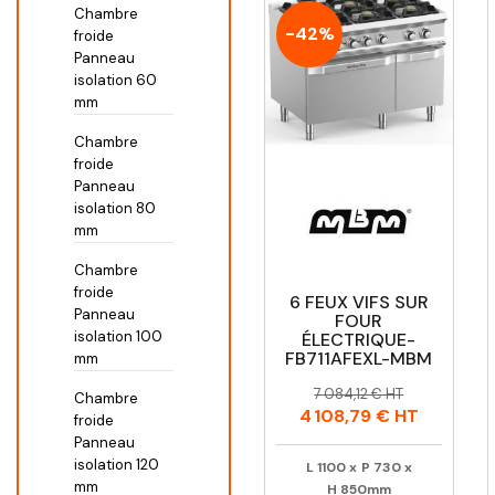
Chambre
-42%
froide
Panneau
isolation 60
mm
Chambre
froide
Panneau
isolation 80
mm
Chambre
froide
6 FEUX VIFS SUR
Panneau
FOUR
isolation 100
ÉLECTRIQUE-
FB711AFEXL-MBM
mm
Prix
Prix
7 084,12 € HT
Chambre
habituel
4 108,79 €
HT
froide
Panneau
isolation 120
L
1100
x
P
730
x
mm
H
850mm