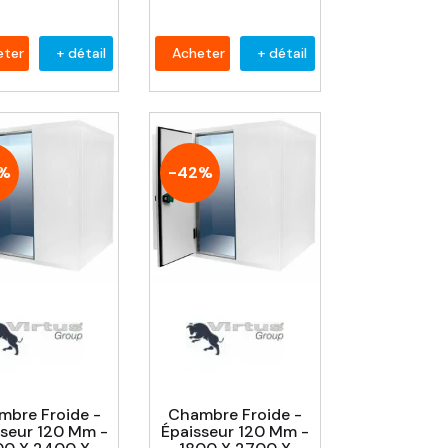
eter
+ détail
Acheter
+ détail
2%
-42%
mbre Froide -
Chambre Froide -
sseur 120 Mm -
Épaisseur 120 Mm -