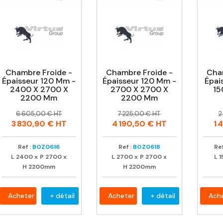
Chambre Froide -
Chambre Froide -
Cha
Épaisseur 120 Mm -
Épaisseur 120 Mm -
Épai
2400 X 2700 X
2700 X 2700 X
15
2200 Mm
2200 Mm
Prix
Prix
Prix
Prix
P
P
6 605,00 € HT
7 225,00 € HT
2
habituel
habituel
h
3 830,90 €
HT
4 190,50 €
HT
1 
Ref :
BOZ0616
Ref :
BOZ0618
Ref
L
2400
x
P
2700
x
L
2700
x
P
2700
x
L
1
H
2200mm
H
2200mm
Acheter
+ détail
Acheter
+ détail
Ach