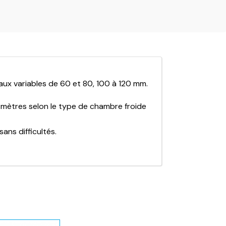
ux variables de 60 et 80, 100 à 120 mm.
 mètres selon le type de chambre froide
ns difficultés.
, portes coulissantes ou battantes de 700
es ou laboratoires