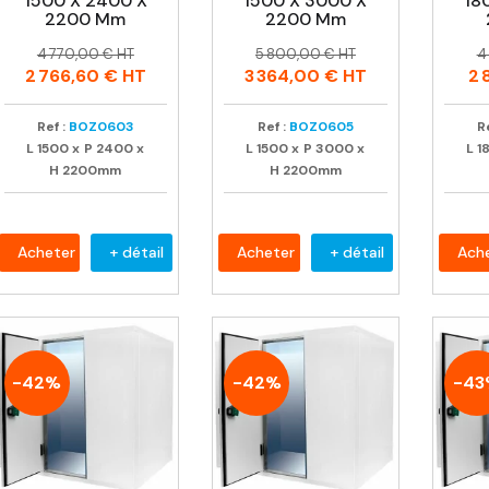
1500 X 2400 X
1500 X 3000 X
18
2200 Mm
2200 Mm
Prix
Prix
Prix
Prix
P
P
4 770,00 € HT
5 800,00 € HT
4
habituel
habituel
h
2 766,60 €
HT
3 364,00 €
HT
2 
Ref :
BOZ0603
Ref :
BOZ0605
Re
L
1500
x
P
2400
x
L
1500
x
P
3000
x
L
1
H
2200mm
H
2200mm
Acheter
+ détail
Acheter
+ détail
Ach
-42%
-42%
-43