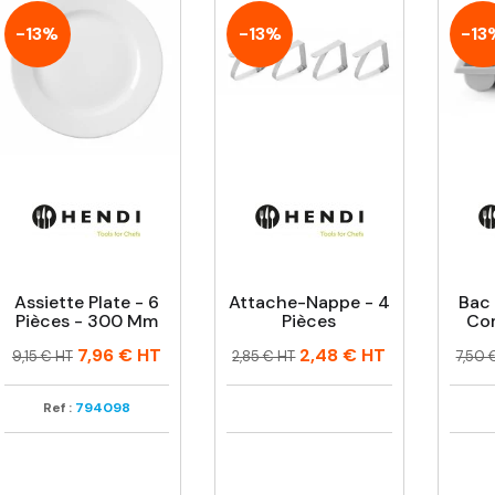
-13%
-13%
-13
Assiette Plate - 6
Attache-Nappe - 4
Bac
Pièces - 300 Mm
Pièces
Co
Prix
Prix
Prix
Prix
Prix
Prix
7,96 €
HT
2,48 €
HT
9,15 € HT
2,85 € HT
7,50 
habituel
habituel
habi
Ref :
794098