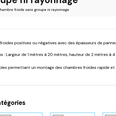
hambre froide sans groupe ni rayonnage
froides positives ou négatives avec des épaisseurs de pannea
s : Largeur de 1 mètres à 20 mètres, hauteur de 2 mètres à 4
bles permettant un montage des chambres froides rapide et sa
très robustes.
Combisteel, Virtus, Mercatus, Infrico etc...
disponibles : groupes froids, rayonnages, rideaux , luminaires
 possibles sur l'aménagement de vos cuisines professionnell
atégories