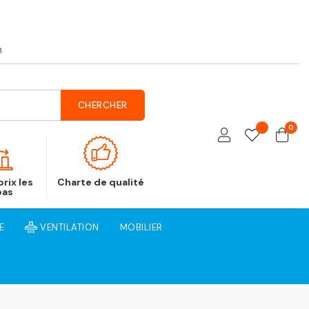
h
CHERCHER
0
rix les
Charte de qualité
bas
E
VENTILATION
MOBILIER