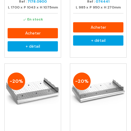
Ref :
7178.0900
Ref :
074441
L
1700
x
P
1043
x
H
1075mm
L
985
x
P
950
x
H
270mm
En stock

Acheter
Acheter
+ détail
+ détail
-20%
-20%