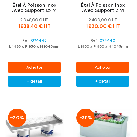
Étal À Poisson Inox
Étal À Poisson Inox
Avec Support 1.5 M
Avec Support 2 M
Prix
Prix
Prix
Prix
2 048,00 € HT
2 400,00 € HT
habituel
habituel
1 638,40 €
HT
1 920,00 €
HT
Ref :
074445
Ref :
074440
L
1465
x
P
950
x
H
1045mm
L
1950
x
P
950
x
H
1045mm
Acheter
Acheter
+ détail
+ détail
-20%
-35%