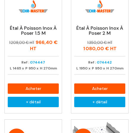
Étal À Poisson Inox À
Étal À Poisson Inox À
Poser 1.5 M
Poser 2 M
Prix
Prix
Prix
Prix
966,40 €
1 208,00 € HT
1 350,00 € HT
habituel
habituel
HT
1 080,00 €
HT
Ref :
074447
Ref :
074442
L
1465
x
P
950
x
H
270mm
L
1950
x
P
950
x
H
270mm
Acheter
Acheter
+ détail
+ détail