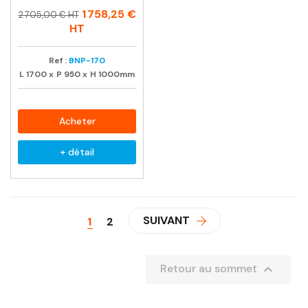
Prix
Prix
1 758,25 €
2 705,00 € HT
habituel
HT
Ref :
BNP-170
L
1700
x
P
950
x
H
1000mm
Acheter
+ détail
SUIVANT
1
2

Retour au sommet