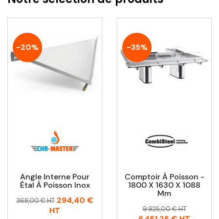
-20%
-35%
Angle Interne Pour
Comptoir À Poisson -
Étal À Poisson Inox
1800 X 1630 X 1088
Mm
Prix
Prix
294,40 €
368,00 € HT
Prix
Prix
habituel
9 925,00 € HT
HT
habituel
6 451,25 €
HT