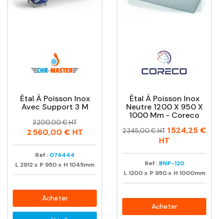
Étal À Poisson Inox
Étal À Poisson Inox
Avec Support 3 M
Neutre 1200 X 950 X
1000 Mm - Coreco
Prix
Prix
3 200,00 € HT
Prix
Prix
1 524,25 €
habituel
2 345,00 € HT
2 560,00 €
HT
habituel
HT
Ref :
074444
Ref :
BNP-120
L
2912
x
P
950
x
H
1045mm
L
1200
x
P
950
x
H
1000mm
Acheter
Acheter