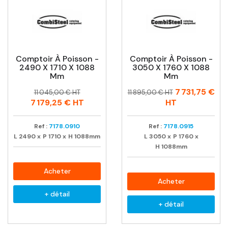
Comptoir À Poisson -
Comptoir À Poisson -
2490 X 1710 X 1088
3050 X 1760 X 1088
Mm
Mm
Prix
Prix
Prix
Prix
7 731,75 €
11 045,00 € HT
11 895,00 € HT
habituel
habituel
7 179,25 €
HT
HT
Ref :
7178.0910
Ref :
7178.0915
L
2490
x
P
1710
x
H
1088mm
L
3050
x
P
1760
x
H
1088mm
Acheter
Acheter
+ détail
+ détail