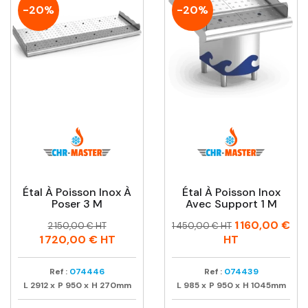
-20%
-20%
Étal À Poisson Inox À
Étal À Poisson Inox
Poser 3 M
Avec Support 1 M
Prix
Prix
Prix
Prix
1 160,00 €
2 150,00 € HT
1 450,00 € HT
habituel
habituel
1 720,00 €
HT
HT
Ref :
074446
Ref :
074439
L
2912
x
P
950
x
H
270mm
L
985
x
P
950
x
H
1045mm