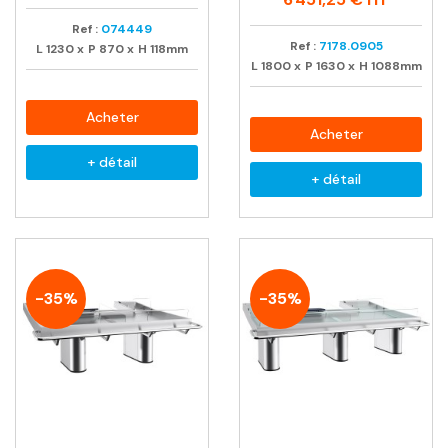
Ref :
074449
Ref :
7178.0905
L
1230
x
P
870
x
H
118mm
L
1800
x
P
1630
x
H
1088mm
Acheter
Acheter
+ détail
+ détail
-35%
-35%