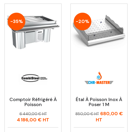
-35%
-20%
Comptoir Réfrigéré À
Étal À Poisson Inox À
Poisson
Poser 1 M
Prix
Prix
Prix
Prix
680,00 €
6 440,00 € HT
850,00 € HT
habituel
habituel
4 186,00 €
HT
HT