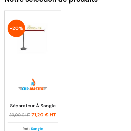
-20%
Séparateur À Sangle
Prix
Prix
71,20 €
HT
89,00 € HT
habituel
Ref :
Sangle