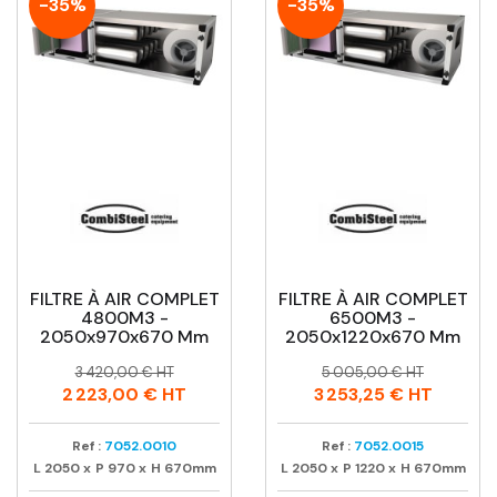
-35%
-35%
FILTRE À AIR COMPLET
FILTRE À AIR COMPLET
4800M3 -
6500M3 -
2050x970x670 Mm
2050x1220x670 Mm
Prix
Prix
Prix
Prix
3 420,00 € HT
5 005,00 € HT
habituel
habituel
2 223,00 €
HT
3 253,25 €
HT
Ref :
7052.0010
Ref :
7052.0015
L
2050
x
P
970
x
H
670mm
L
2050
x
P
1220
x
H
670mm