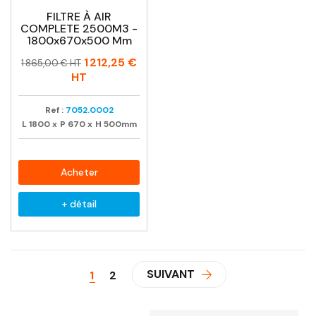
FILTRE À AIR
COMPLETE 2500M3 -
1800x670x500 Mm
Prix
Prix
1 212,25 €
1 865,00 € HT
habituel
HT
Ref :
7052.0002
L
1800
x
P
670
x
H
500mm
Acheter
+ détail
SUIVANT
1
2