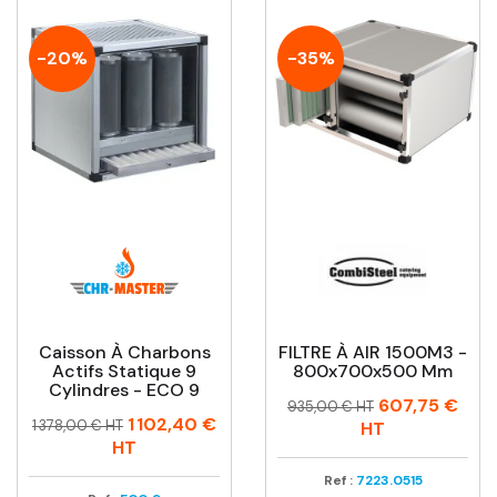
-20%
-35%
Caisson À Charbons
FILTRE À AIR 1500M3 -
Actifs Statique 9
800x700x500 Mm
Cylindres - ECO 9
Prix
Prix
607,75 €
935,00 € HT
Prix
Prix
1 102,40 €
habituel
1 378,00 € HT
HT
habituel
HT
Ref :
7223.0515