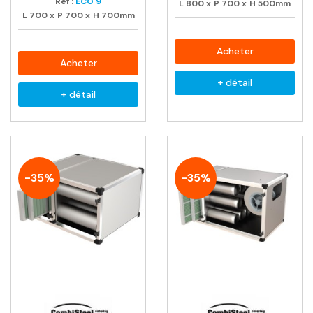
Ref :
ECO 9
L
800
x
P
700
x
H
500mm
L
700
x
P
700
x
H
700mm
Acheter
Acheter
+ détail
+ détail
-35%
-35%