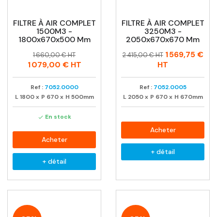
FILTRE À AIR COMPLET
FILTRE À AIR COMPLET
1500M3 -
3250M3 -
1800x670x500 Mm
2050x670x670 Mm
Prix
Prix
Prix
Prix
1 569,75 €
1 660,00 € HT
2 415,00 € HT
habituel
habituel
1 079,00 €
HT
HT
Ref :
7052.0000
Ref :
7052.0005
L
1800
x
P
670
x
H
500mm
L
2050
x
P
670
x
H
670mm
En stock

Acheter
Acheter
+ détail
+ détail