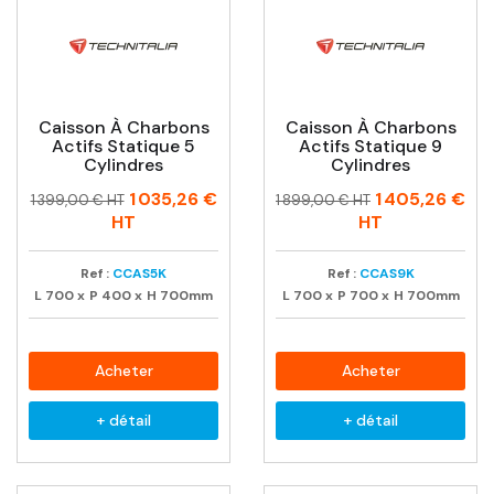
Caisson À Charbons
Caisson À Charbons
Actifs Statique 5
Actifs Statique 9
Cylindres
Cylindres
Prix
Prix
Prix
Prix
1 035,26 €
1 405,26 €
1 399,00 € HT
1 899,00 € HT
habituel
habituel
HT
HT
Ref :
CCAS5K
Ref :
CCAS9K
L
700
x
P
400
x
H
700mm
L
700
x
P
700
x
H
700mm
Acheter
Acheter
+ détail
+ détail