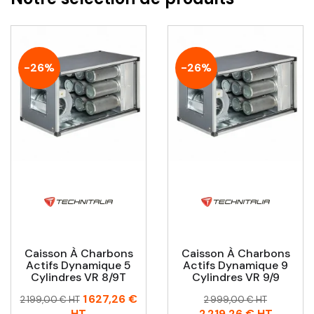
-26%
-26%
Caisson À Charbons
Caisson À Charbons
Actifs Dynamique 5
Actifs Dynamique 9
Cylindres VR 8/9T
Cylindres VR 9/9
Prix
Prix
Prix
Prix
1 627,26 €
2 199,00 € HT
2 999,00 € HT
habituel
habituel
HT
2 219,26 €
HT