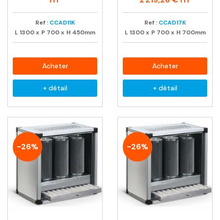
Ref :
CCAD11K
Ref :
CCAD17K
L
1300
x
P
700
x
H
450mm
L
1300
x
P
700
x
H
700mm
Acheter
Acheter
+ détail
+ détail
-26%
-26%