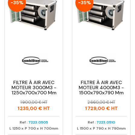
-35%
-35%
FILTRE À AIR AVEC
FILTRE À AIR AVEC
MOTEUR 3000M3 -
MOTEUR 4000M3 -
1250x700x700 Mm
1500x790x790 Mm
Prix
Prix
Prix
Prix
1 900,00 € HT
2 660,00 € HT
habituel
habituel
1 235,00 €
HT
1 729,00 €
HT
Ref :
7223.0505
Ref :
7223.0510
L
1250
x
P
700
x
H
700mm
L
1500
x
P
790
x
H
790mm