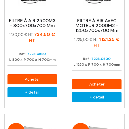
FILTRE À AIR 2500M3
FILTRE À AIR AVEC
- 800x700x700 Mm
MOTEUR 2000M3 -
1250x700x700 Mm
Prix
Prix
734,50 €
1 130,00 € HT
Prix
Prix
1 121,25 €
habituel
1 725,00 € HT
HT
habituel
HT
Ref :
7223.0520
Ref :
7223.0500
L
800
x
P
700
x
H
700mm
L
1250
x
P
700
x
H
700mm
Acheter
Acheter
+ détail
+ détail