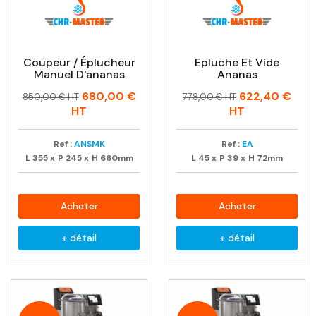
Coupeur / Éplucheur
Epluche Et Vide
Manuel D'ananas
Ananas
Prix
Prix
Prix
Prix
680,00 €
622,40 €
850,00 € HT
778,00 € HT
habituel
habituel
HT
HT
Ref :
ANSMK
Ref :
EA
L
355
x
P
245
x
H
660mm
L
45
x
P
39
x
H
72mm
Acheter
Acheter
+ détail
+ détail