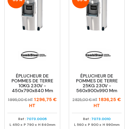
ÉPLUCHEUR DE
ÉPLUCHEUR DE
POMMES DE TERRE
POMMES DE TERRE
10KG 230V -
25KG 230V -
450x790x840 Mm
560x900x990 Mm
Prix
Prix
Prix
Prix
1 296,75 €
1 836,25 €
1 995,00 € HT
2 825,00 € HT
habituel
habituel
HT
HT
Ref :
7073.0005
Ref :
7073.0010
L
450
x
P
790
x
H
840mm
L
560
x
P
900
x
H
990mm