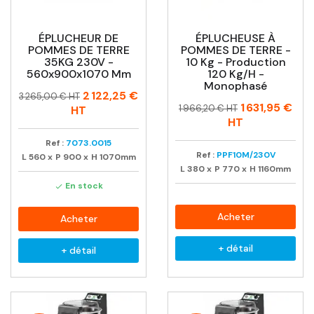
ÉPLUCHEUR DE
ÉPLUCHEUSE À
POMMES DE TERRE
POMMES DE TERRE -
35KG 230V -
10 Kg - Production
560x900x1070 Mm
120 Kg/h -
Monophasé
Prix
Prix
2 122,25 €
3 265,00 € HT
Prix
Prix
1 631,95 €
habituel
1 966,20 € HT
HT
habituel
HT
Ref :
7073.0015
Ref :
PPF10M/230V
L
560
x
P
900
x
H
1070mm
L
380
x
P
770
x
H
1160mm
En stock

Acheter
Acheter
+ détail
+ détail