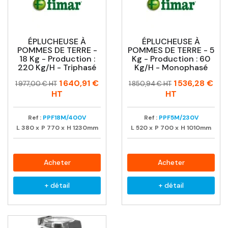
ÉPLUCHEUSE À
ÉPLUCHEUSE À
POMMES DE TERRE -
POMMES DE TERRE - 5
18 Kg - Production :
Kg - Production : 60
220 Kg/h - Triphasé
Kg/h - Monophasé
Prix
Prix
Prix
Prix
1 640,91 €
1 536,28 €
1 977,00 € HT
1 850,94 € HT
habituel
habituel
HT
HT
Ref :
PPF18M/400V
Ref :
PPF5M/230V
L
380
x
P
770
x
H
1230mm
L
520
x
P
700
x
H
1010mm
Acheter
Acheter
+ détail
+ détail