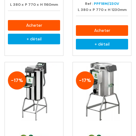
Ref :
PPF18M/230V
L
380
x
P
770
x
H
1160mm
L
380
x
P
770
x
H
1230mm
Acheter
Acheter
+ détail
+ détail
-17%
-17%