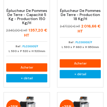
Éplucheur De Pommes
Éplucheur De Pommes
De Terre - Capacité 5
De Terre - Production
Kg - Production 150
18 Kg/h
Kg/h
Prix
Prix
2 016,66 €
3 477,00 € HT
Prix
Prix
1 357,20 €
habituel
2 340,00 € HT
HT
habituel
HT
Ref :
FLC0003/F
Ref :
FLC0001/F
L
530
x
P
660
x
H
950mm
L
530
x
P
520
x
H
520mm
Acheter
Acheter
+ détail
+ détail
-35%
-35%