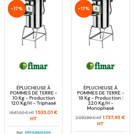
-17%
-17%
ÉPLUCHEUSE À
ÉPLUCHEUSE À
POMMES DE TERRE -
POMMES DE TERRE -
10 Kg - Production
18 Kg - Production :
120 Kg/h - Triphasé
220 Kg/h -
Monophasé
Prix
Prix
1 533,01 €
1 847,00 € HT
Prix
Prix
1 737,93 €
habituel
2 093,89 € HT
HT
habituel
HT
Ref :
PPF10M/400V