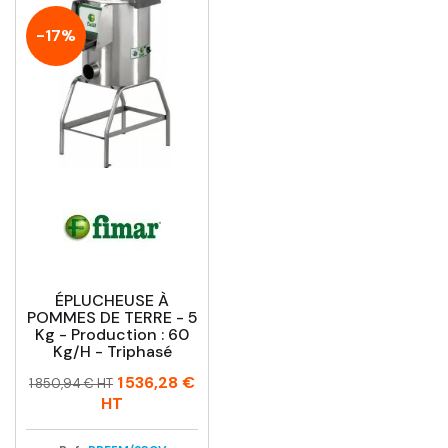
-17%
ÉPLUCHEUSE À
POMMES DE TERRE - 5
Kg - Production : 60
Kg/h - Triphasé
Prix
Prix
1 536,28 €
1 850,94 € HT
habituel
HT