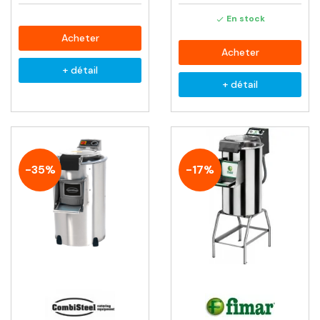
En stock

Acheter
Acheter
+ détail
+ détail
-35%
-17%