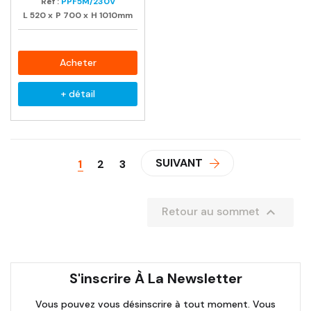
Ref :
PPF5M/230V
L
520
x
P
700
x
H
1010mm
Acheter
+ détail
SUIVANT
1
2
3

Retour au sommet
S'inscrire À La Newsletter
Vous pouvez vous désinscrire à tout moment. Vous