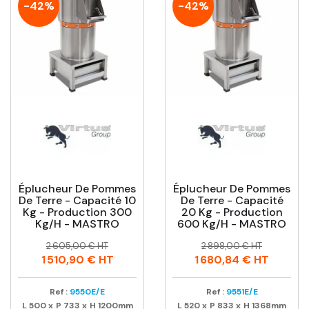
-42%
-42%
Éplucheur De Pommes
Éplucheur De Pommes
De Terre - Capacité 10
De Terre - Capacité
Kg - Production 300
20 Kg - Production
Kg/h - MASTRO
600 Kg/h - MASTRO
Prix
Prix
Prix
Prix
2 605,00 € HT
2 898,00 € HT
habituel
habituel
1 510,90 €
HT
1 680,84 €
HT
Ref :
9550E/E
Ref :
9551E/E
L
500
x
P
733
x
H
1200mm
L
520
x
P
833
x
H
1368mm