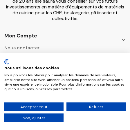
de 20 ans elle saura vous conseiller sur vos futurs
investissements en matière d’équipements de matériels
de cuisine pour les CHR, boulangerie, pâtisserie et
collectivités.
Mon Compte

Nous contacter
Informations

Nous utilisons des cookies
Adresse Postale
Nous pouvons les placer pour analyser les données de nos visiteurs,

améliorer notre site Web, afficher un contenu personnalisé et vous faire
vivre une expérience inoubliable. Pour plus d'informations sur les cookies
que nous utilisons, ouvrez les paramètres.
Copyright © 2026 CHR Master Tous droits
Accepter tout
Refuser
réservés.
Non, ajuster