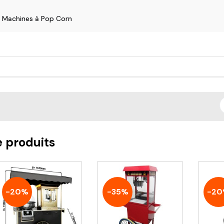
Machines à Pop Corn
e produits
-20%
-35%
-2