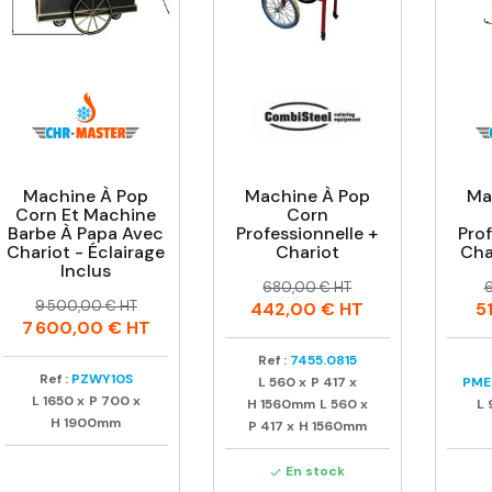
Machine À Pop
Machine À Pop
Ma
Corn Et Machine
Corn
Barbe À Papa Avec
Professionnelle +
Prof
Chariot - Éclairage
Chariot
Cha
Inclus
Prix
Prix
P
P
680,00 € HT
Prix
Prix
habituel
h
9 500,00 € HT
442,00 €
HT
5
habituel
7 600,00 €
HT
Ref :
7455.0815
Ref :
PZWY10S
L
560
x
P
417
x
PME
L
1650
x
P
700
x
H
1560mm
L
560
x
L
H
1900mm
P
417
x
H
1560mm
En stock
