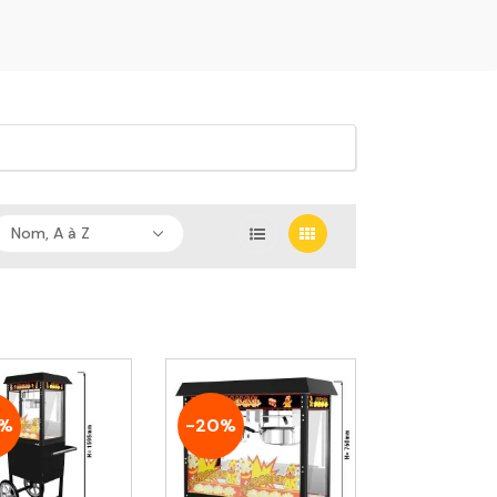
Nom, A à Z
0%
-20%