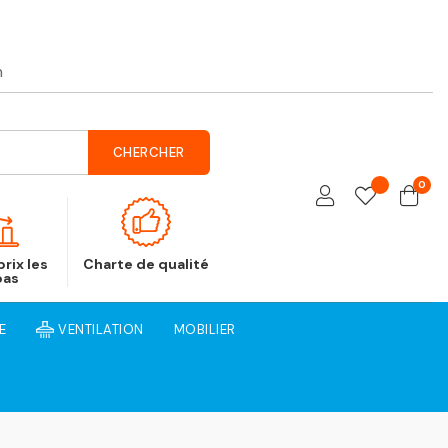
h
CHERCHER
0
rix les
Charte de qualité
bas
E
VENTILATION
MOBILIER