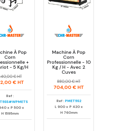
chine À Pop
Machine À Pop
Corn
Corn
essionnelle +
Professionnelle - 10
riot - 5 Kg/h
Kg / H - Avec 2
Cuves
rix
rix
640,00 € HT
Prix
Prix
abituel
880,00 € HT
12,00 €
HT
habituel
704,00 €
HT
Ref :
Ref :
PMET5S2
T5SS#WPMETS
L
900
x
P
420
x
940
x
P
500
x
H
760mm
H
1595mm