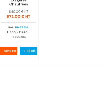
Étagères
Chauffées
Prix
Prix
840,00 € HT
habituel
672,00 €
HT
Ref :
PMET5SA
L
900
x
P
420
x
H
760mm
Acheter
+ détail