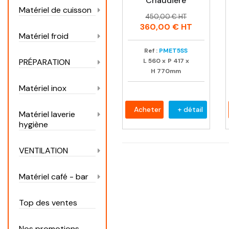
Chaudière
Matériel de cuisson
Prix
Prix
450,00 € HT
habituel
360,00 €
HT
Matériel froid
Ref :
PMET5SS
L
560
x
P
417
x
PRÉPARATION
H
770mm
Matériel inox
Acheter
+ détail
Matériel laverie
hygiène
VENTILATION
Matériel café - bar
Top des ventes
Nos promotions