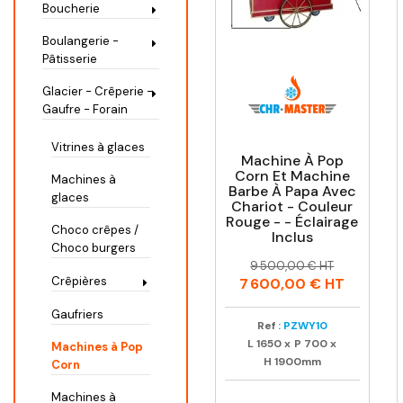
Boucherie
Boulangerie -
Pâtisserie
Glacier - Crêperie -
Gaufre - Forain
Vitrines à glaces
Machine À Pop
Corn Et Machine
Machines à
Barbe À Papa Avec
glaces
Chariot - Couleur
Rouge - - Éclairage
Choco crêpes /
Inclus
Choco burgers
Prix
Prix
9 500,00 € HT
habituel
Crêpières
7 600,00 €
HT
Gaufriers
Ref :
PZWY10
L
1650
x
P
700
x
Machines à Pop
H
1900mm
Corn
Machines à