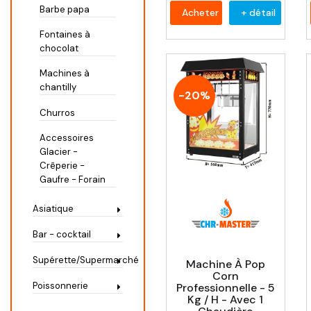
Barbe papa
Acheter
+ détail
Fontaines à
chocolat
Machines à
chantilly
-20%
Churros
Accessoires
Glacier -
Crêperie -
Gaufre - Forain
Asiatique
Bar - cocktail
Supérette/Supermarché
Machine À Pop
Corn
Poissonnerie
Professionnelle - 5
Kg / H - Avec 1