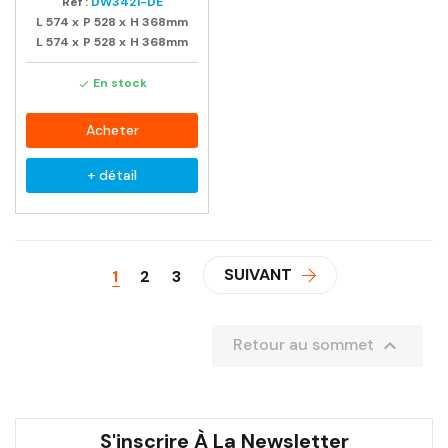
Ref :
DW3421-DE
L
574
x
P
528
x
H
368mm
L
574
x
P
528
x
H
368mm
En stock

Acheter
+ détail
SUIVANT
1
2
3

Retour au sommet
S'inscrire À La Newsletter