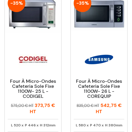
-35%
-35%
Four À Micro-Ondes
Four À Micro-Ondes
Cafeteria Sole Fixe
Cafeteria Sole Fixe
1100W- 25 L -
1100W- 26 L -
CODIGEL
COREQUIP
Prix
Prix
Prix
Prix
373,75 €
542,75 €
575,00 € HT
835,00 € HT
habituel
habituel
HT
HT
L
520
x
P
446
x
H
312mm
L
580
x
P
470
x
H
380mm