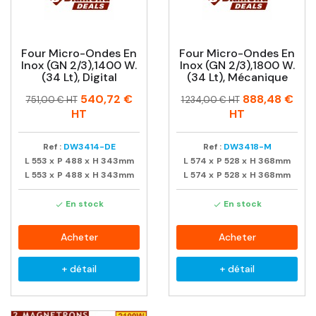
Four Micro-Ondes En
Four Micro-Ondes En
Inox (GN 2/3),1400 W.
Inox (GN 2/3),1800 W.
(34 Lt), Digital
(34 Lt), Mécanique
Prix
Prix
Prix
Prix
540,72 €
888,48 €
751,00 € HT
1 234,00 € HT
habituel
habituel
HT
HT
Ref :
DW3414-DE
Ref :
DW3418-M
L
553
x
P
488
x
H
343mm
L
574
x
P
528
x
H
368mm
L
553
x
P
488
x
H
343mm
L
574
x
P
528
x
H
368mm
En stock
En stock


Acheter
Acheter
+ détail
+ détail