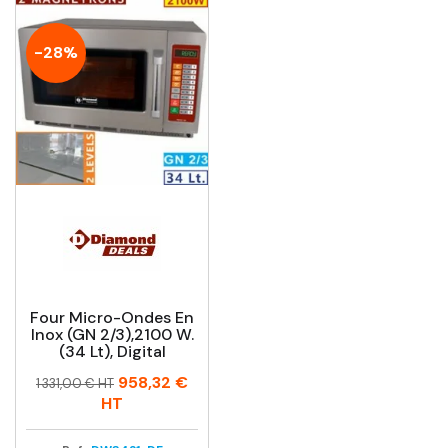
-28%
Four Micro-Ondes En
Inox (GN 2/3),2100 W.
(34 Lt), Digital
Prix
Prix
958,32 €
1 331,00 € HT
habituel
HT