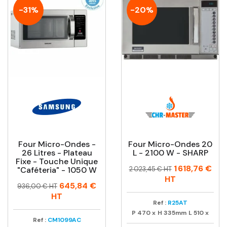
-31%
-20%
Four Micro-Ondes -
Four Micro-Ondes 20
26 Litres - Plateau
L - 2100 W - SHARP
Fixe - Touche Unique
Prix
Prix
1 618,76 €
"caféteria" - 1050 W
2 023,45 € HT
habituel
HT
Prix
Prix
645,84 €
936,00 € HT
habituel
HT
Ref :
R25AT
P
470
x
H
335mm
L
510
x
Ref :
CM1099AC