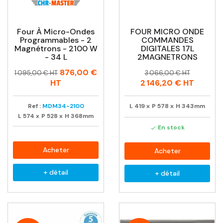
Four À Micro-Ondes
FOUR MICRO ONDE
Programmables - 2
COMMANDES
Magnétrons - 2100 W
DIGITALES 17L
- 34 L
2MAGNETRONS
Prix
Prix
Prix
Prix
876,00 €
1 095,00 € HT
3 066,00 € HT
habituel
habituel
HT
2 146,20 €
HT
Ref :
MDM34-2100
L
419
x
P
578
x
H
343mm
L
574
x
P
528
x
H
368mm
En stock

Acheter
Acheter
+ détail
+ détail