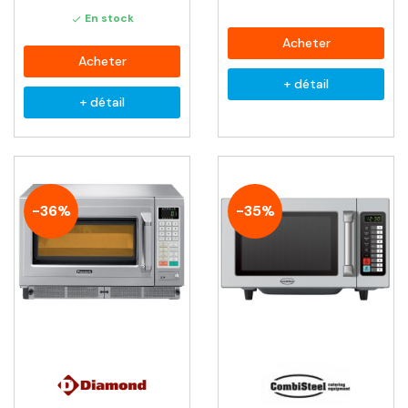
En stock

Acheter
Acheter
+ détail
+ détail
-36%
-35%