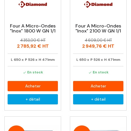
Four A Micro-Ondes
Four A Micro-Ondes
"inox" 1800 W GN 1/1
"inox" 2100 W GN 1/1
Prix
Prix
Prix
Prix
4 353,00 € HT
4 609,00 € HT
habituel
habituel
2 785,92 €
HT
2 949,76 €
HT
L
650
x
P
526
x
H
471mm
L
650
x
P
526
x
H
471mm
En stock
En stock


Acheter
Acheter
+ détail
+ détail