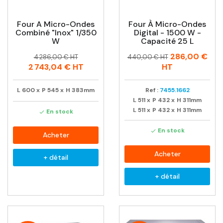
Four A Micro-Ondes
Four À Micro-Ondes
Combiné "inox" 1/350
Digital - 1500 W -
W
Capacité 25 L
Prix
Prix
Prix
Prix
286,00 €
4 286,00 € HT
440,00 € HT
habituel
habituel
2 743,04 €
HT
HT
L
600
x
P
545
x
H
383mm
Ref :
7455.1662
L
511
x
P
432
x
H
311mm
L
511
x
P
432
x
H
311mm
En stock

En stock

Acheter
Acheter
+ détail
+ détail