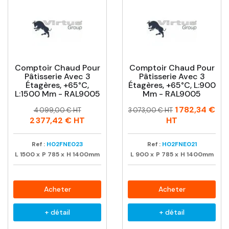
Comptoir Chaud Pour
Comptoir Chaud Pour
Pâtisserie Avec 3
Pâtisserie Avec 3
Étagères, +65°C,
Étagères, +65°C, L:900
L:1500 Mm - RAL9005
Mm - RAL9005
Prix
Prix
Prix
Prix
1 782,34 €
4 099,00 € HT
3 073,00 € HT
habituel
habituel
2 377,42 €
HT
HT
Ref :
H02FNE023
Ref :
H02FNE021
L
1500
x
P
785
x
H
1400mm
L
900
x
P
785
x
H
1400mm
Acheter
Acheter
+ détail
+ détail