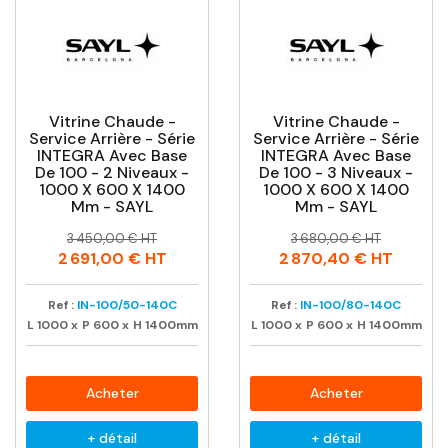
Vitrine Chaude -
Vitrine Chaude -
Service Arrière - Série
Service Arrière - Série
INTEGRA Avec Base
INTEGRA Avec Base
De 100 - 2 Niveaux -
De 100 - 3 Niveaux -
1000 X 600 X 1400
1000 X 600 X 1400
Mm - SAYL
Mm - SAYL
Prix
Prix
Prix
Prix
3 450,00 € HT
3 680,00 € HT
habituel
habituel
2 691,00 €
HT
2 870,40 €
HT
Ref :
IN-100/50-140C
Ref :
IN-100/80-140C
L
1000
x
P
600
x
H
1400mm
L
1000
x
P
600
x
H
1400mm
Acheter
Acheter
+ détail
+ détail