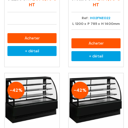
habituel
habituel
HT
HT
Ref :
H02FNE022
L
1200
x
P
785
x
H
1400mm
Acheter
Acheter
+ détail
+ détail
-42%
-42%