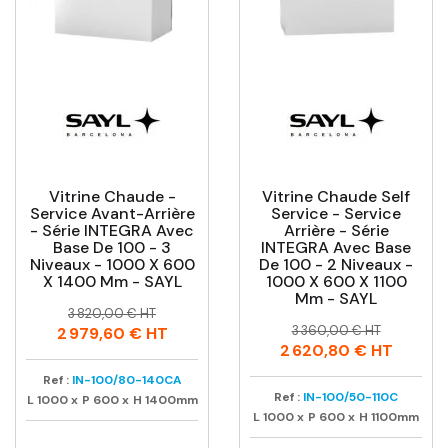
Vitrine Chaude -
Vitrine Chaude Self
Service Avant-Arrière
Service - Service
- Série INTEGRA Avec
Arrière - Série
Base De 100 - 3
INTEGRA Avec Base
Niveaux - 1000 X 600
De 100 - 2 Niveaux -
X 1400 Mm - SAYL
1000 X 600 X 1100
Mm - SAYL
Prix
Prix
3 820,00 € HT
Prix
Prix
habituel
3 360,00 € HT
2 979,60 €
HT
habituel
2 620,80 €
HT
Ref :
IN-100/80-140CA
Ref :
IN-100/50-110C
L
1000
x
P
600
x
H
1400mm
L
1000
x
P
600
x
H
1100mm