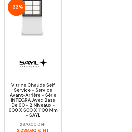
-22%
Vitrine Chaude Self
Service - Service
Avant-Arrière - Série
INTEGRA Avec Base
De 60 - 2 Niveaux -
600 X 600 X 1100 Mm
- SAYL
Prix
Prix
2 870,00 € HT
habituel
2 238,60 €
HT