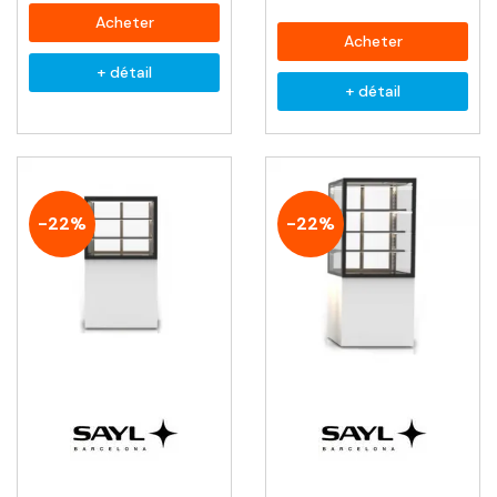
Acheter
Acheter
+ détail
+ détail
-22%
-22%