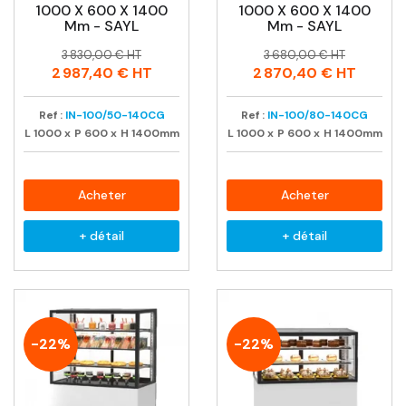
1000 X 600 X 1400
1000 X 600 X 1400
Mm - SAYL
Mm - SAYL
Prix
Prix
Prix
Prix
3 830,00 € HT
3 680,00 € HT
habituel
habituel
2 987,40 €
HT
2 870,40 €
HT
Ref :
IN-100/50-140CG
Ref :
IN-100/80-140CG
L
1000
x
P
600
x
H
1400mm
L
1000
x
P
600
x
H
1400mm
Acheter
Acheter
+ détail
+ détail
-22%
-22%