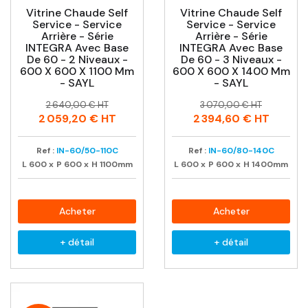
Vitrine Chaude Self
Vitrine Chaude Self
Service - Service
Service - Service
Arrière - Série
Arrière - Série
INTEGRA Avec Base
INTEGRA Avec Base
De 60 - 2 Niveaux -
De 60 - 3 Niveaux -
600 X 600 X 1100 Mm
600 X 600 X 1400 Mm
- SAYL
- SAYL
Prix
Prix
Prix
Prix
2 640,00 € HT
3 070,00 € HT
habituel
habituel
2 059,20 €
HT
2 394,60 €
HT
Ref :
IN-60/50-110C
Ref :
IN-60/80-140C
L
600
x
P
600
x
H
1100mm
L
600
x
P
600
x
H
1400mm
Acheter
Acheter
+ détail
+ détail