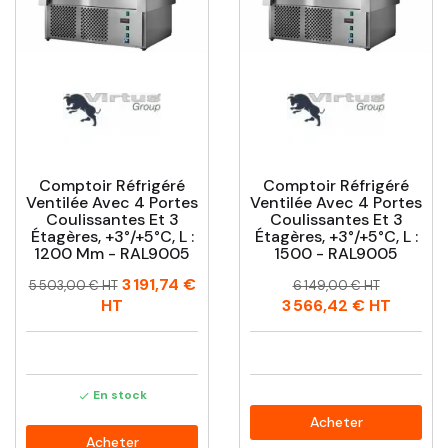
Comptoir Réfrigéré
Comptoir Réfrigéré
Ventilée Avec 4 Portes
Ventilée Avec 4 Portes
Coulissantes Et 3
Coulissantes Et 3
Étagères, +3°/+5°C, L :
Étagères, +3°/+5°C, L :
1200 Mm - RAL9005
1500 - RAL9005
Prix
Prix
Prix
Prix
3 191,74 €
5 503,00 € HT
6 149,00 € HT
habituel
habituel
HT
3 566,42 €
HT
En stock

Acheter
Acheter