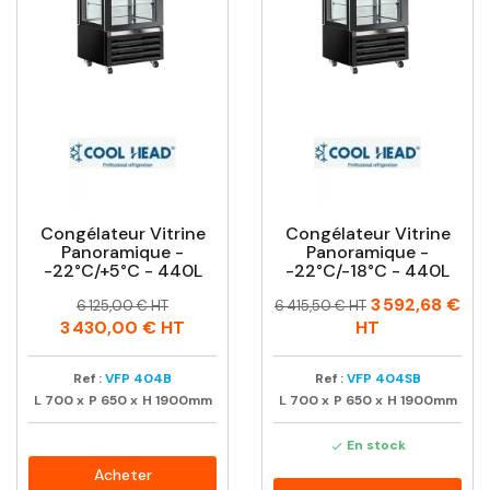
Congélateur Vitrine
Congélateur Vitrine
Panoramique -
Panoramique -
-22°C/+5°C - 440L
-22°C/-18°C - 440L
Prix
Prix
Prix
Prix
3 592,68 €
6 125,00 € HT
6 415,50 € HT
habituel
habituel
3 430,00 €
HT
HT
Ref :
VFP 404B
Ref :
VFP 404SB
L
700
x
P
650
x
H
1900mm
L
700
x
P
650
x
H
1900mm
En stock

Acheter