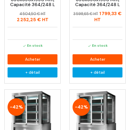
Capacité 364/248 L
Capacité 364/248 L
Prix
Prix
Prix
Prix
1 799,33 €
4 504,50 € HT
3 598,65 € HT
habituel
habituel
2 252,25 €
HT
HT
En stock
En stock


Acheter
Acheter
+ détail
+ détail
-42%
-42%