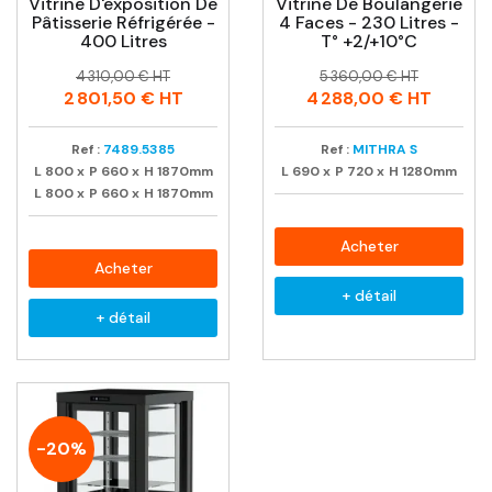
Vitrine D'exposition De
Vitrine De Boulangerie
Pâtisserie Réfrigérée -
4 Faces - 230 Litres -
400 Litres
T° +2/+10°C
Prix
Prix
Prix
Prix
4 310,00 € HT
5 360,00 € HT
habituel
habituel
2 801,50 €
HT
4 288,00 €
HT
Ref :
7489.5385
Ref :
MITHRA S
L
800
x
P
660
x
H
1870mm
L
690
x
P
720
x
H
1280mm
L
800
x
P
660
x
H
1870mm
Acheter
Acheter
+ détail
+ détail
-20%