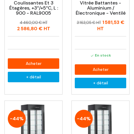
Coulissantes Et 3
Vitrée Battantes -
Étagères, +3°/+5°C, L :
Aluminium /
900 - RAL9005
Électronique - Ventilé
Prix
Prix
Prix
Prix
1 581,53 €
4 460,00 € HT
3 163,05 € HT
habituel
habituel
2 586,80 €
HT
HT
En stock

Acheter
Acheter
+ détail
+ détail
-44%
-44%