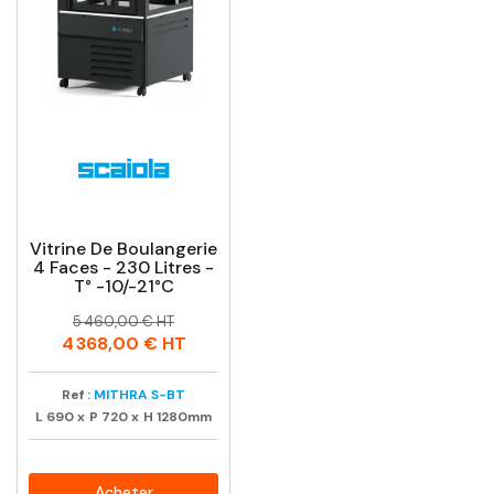
Vitrine De Boulangerie
4 Faces - 230 Litres -
T° -10/-21°C
Prix
Prix
5 460,00 € HT
habituel
4 368,00 €
HT
Ref :
MITHRA S-BT
L
690
x
P
720
x
H
1280mm
Acheter