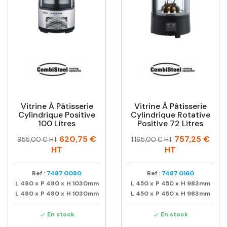
Vitrine À Pâtisserie
Vitrine À Pâtisserie
Cylindrique Positive
Cylindrique Rotative
100 Litres
Positive 72 Litres
Prix
Prix
Prix
Prix
620,75 €
757,25 €
955,00 € HT
1 165,00 € HT
habituel
habituel
HT
HT
Ref :
7487.0080
Ref :
7487.0160
L
480
x
P
480
x
H
1030mm
L
450
x
P
450
x
H
983mm
L
480
x
P
480
x
H
1030mm
L
450
x
P
450
x
H
983mm
En stock
En stock

