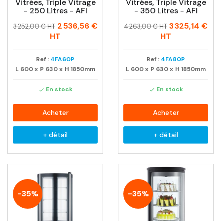
Vitrées, Triple Vitrage
Vitrées, Triple Vitrage
- 250 Litres - AFI
- 350 Litres - AFI
Prix
Prix
Prix
Prix
2 536,56 €
3 325,14 €
3 252,00 € HT
4 263,00 € HT
habituel
habituel
HT
HT
Ref :
4FA60P
Ref :
4FA80P
L
600
x
P
630
x
H
1850mm
L
600
x
P
630
x
H
1850mm
En stock
En stock


Acheter
Acheter
+ détail
+ détail
-35%
-35%