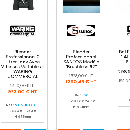
Blender
Blender
Bol 
Professionnel 2
Professionnel
1,4L
Litres Inox Avec
SANTOS Modèle
Bl
Vitesses Variables -
"Brushless 62"
WARING
298.
Prix
Prix
COMMERCIAL
1 528,00 € HT
Prix
Prix
habituel
195,0
1 390,48 €
HT
Prix
Prix
habit
1 420,00 € HT
habituel
923,00 €
HT
Ref :
62
L
200
x
P
247
x
Ref :
MX1200XTXEE
H
441mm
L
230
x
P
250
x
H
475mm