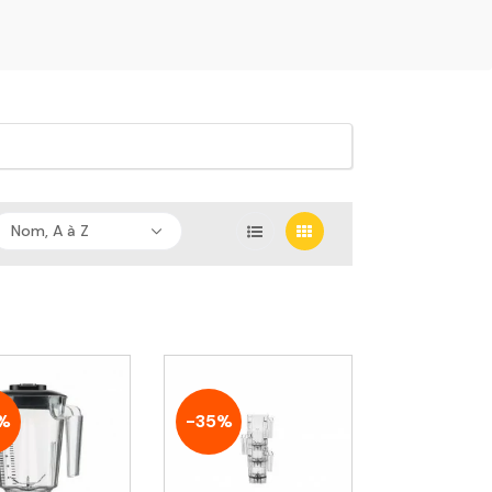
Nom, A à Z
%
-35%