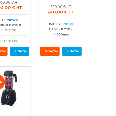
rix
rix
380,00 € HT
Prix
Prix
habituel
320,00 € HT
04,00 €
HT
habituel
240,00 €
HT
Ref :
VEV2.0
Ref :
329-2008
280
x
P
240
x
L
205
x
P
230
x
H
505mm
H
500mm
En stock

eter
+ détail
Acheter
+ détail
%