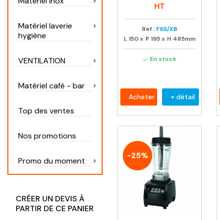
Matériel inox
habituel
HT
Matériel laverie
Ref :
F6S/XB
hygiène
L
150
x
P
195
x
H
485mm
En stock
VENTILATION

Matériel café - bar
Acheter
+ détail
Top des ventes
Nos promotions
-25%
Promo du moment
CRÉER UN DEVIS À
PARTIR DE CE PANIER