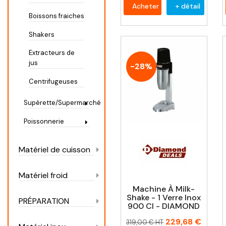
Acheter
+ détail
Boissons fraiches
Shakers
Extracteurs de
jus
-28%
Centrifugeuses
Supérette/Supermarché
Poissonnerie
Matériel de cuisson
Matériel froid
Machine À Milk-
Shake - 1 Verre Inox
PRÉPARATION
900 Cl - DIAMOND
Prix
Prix
229,68 €
319,00 € HT