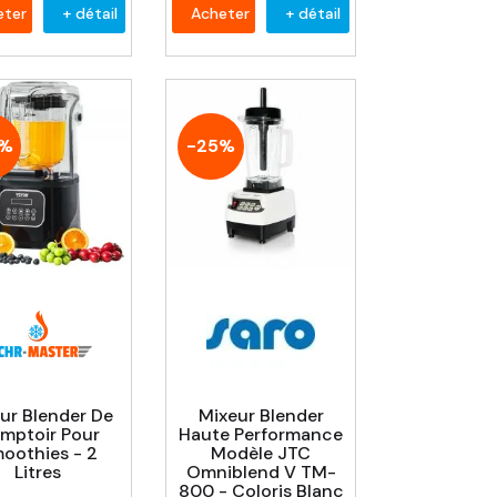
eter
+ détail
Acheter
+ détail
0%
-25%
ur Blender De
Mixeur Blender
mptoir Pour
Haute Performance
oothies - 2
Modèle JTC
Litres
Omniblend V TM-
800 - Coloris Blanc