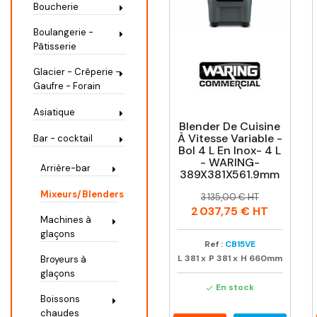
Boucherie
Boulangerie -
Pâtisserie
Glacier - Crêperie -
Gaufre - Forain
Asiatique
Blender De Cuisine
À Vitesse Variable -
Bar - cocktail
Bol 4 L En Inox- 4 L
- WARING-
Arrière-bar
389X381X561.9mm
Prix
Prix
Mixeurs/Blenders
3 135,00 € HT
habituel
2 037,75 €
HT
Machines à
glaçons
Ref :
CB15VE
L
381
x
P
381
x
H
660mm
Broyeurs à
glaçons
En stock

Boissons
chaudes