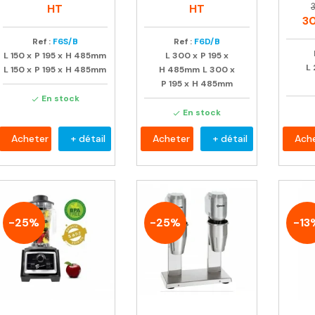
P
P
habituel
habituel
HT
HT
3
Ref :
F6S/B
Ref :
F6D/B
L
150
x
P
195
x
H
485mm
L
300
x
P
195
x
L
L
150
x
P
195
x
H
485mm
H
485mm
L
300
x
P
195
x
H
485mm
En stock

En stock

Acheter
+ détail
Acheter
+ détail
Ach
-25%
-25%
-13