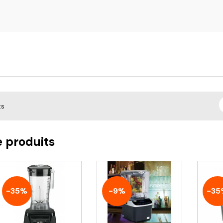
ts
e produits
-35%
-9%
-35