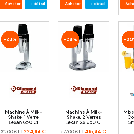
Acheter
+ détail
Acheter
+ détail
Ach
-28%
-28%
-2
Machine À Milk-
Machine À Milk-
Mixe
Shake, 1 Verre
Shake, 2 Verres
Co
Lexan 650 Cl
Lexan 2x 650 Cl
Sm
Prix
Prix
Prix
Prix
224,64 €
415,44 €
312,00 € HT
577,00 € HT