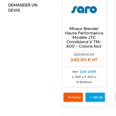
DEMANDER UN
DEVIS
Mixeur Blender
Haute Performance
Modèle JTC
Omniblend V TM-
800 - Coloris Noir
Prix
Prix
320,00 € HT
habituel
240,00 €
HT
Ref :
329-20151
L
205
x
P
230
x
H
500mm
Acheter
+ détail