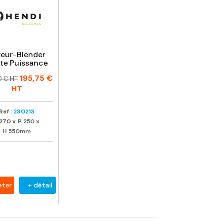
xeur-Blender
te Puissance
195,75 €
0 € HT
uel
HT
Ref :
230213
270
x
P
250
x
H
550mm
eter
+ détail