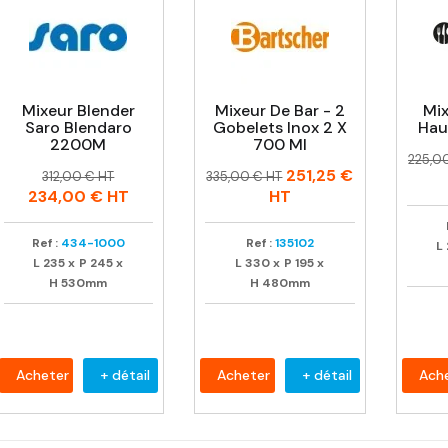
Mixeur Blender
Mixeur De Bar - 2
Mi
Saro Blendaro
Gobelets Inox 2 X
Hau
2200M
700 Ml
Prix
Prix
225,0
Prix
Prix
Prix
Prix
251,25 €
habit
312,00 € HT
335,00 € HT
habituel
habituel
234,00 €
HT
HT
Ref :
434-1000
Ref :
135102
L
L
235
x
P
245
x
L
330
x
P
195
x
H
530mm
H
480mm
Acheter
+ détail
Acheter
+ détail
Ach