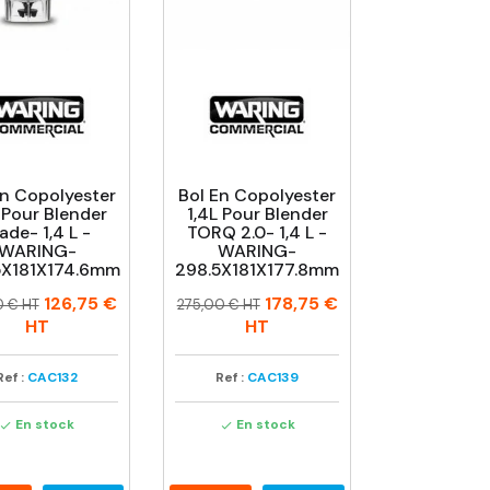
En Copolyester
Bol En Copolyester
 Pour Blender
1,4L Pour Blender
ade- 1,4 L -
TORQ 2.0- 1,4 L -
WARING-
WARING-
5X181X174.6mm
298.5X181X177.8mm
Prix
Prix
126,75 €
178,75 €
0 € HT
275,00 € HT
uel
habituel
HT
HT
Ref :
CAC132
Ref :
CAC139
En stock
En stock

