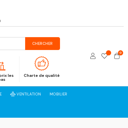
h
CHERCHER
0
rix les
Charte de qualité
bas
E
VENTILATION
MOBILIER