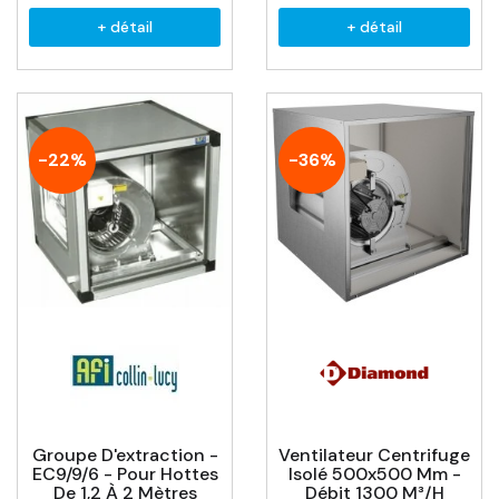
+ détail
+ détail
-22%
-36%
Groupe D'extraction -
Ventilateur Centrifuge
EC9/9/6 - Pour Hottes
Isolé 500x500 Mm -
De 1,2 À 2 Mètres
Débit 1300 M³/h