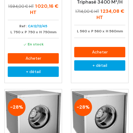
Triphasé 3400 M³/h
Prix
Prix
1 020,16 €
1 594,00 € HT
Prix
Prix
1 234,08 €
habituel
1 714,00 € HT
HT
habituel
HT
Ref :
CA12/12/45
L
560
x
P
560
x
H
560mm
L
750
x
P
750
x
H
750mm
En stock

Acheter
Acheter
+ détail
+ détail
-28%
-28%