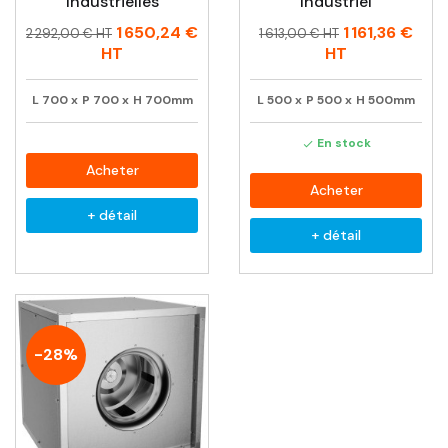
Industrielles
Industriel
Prix
Prix
Prix
Prix
1 650,24 €
1 161,36 €
2 292,00 € HT
1 613,00 € HT
habituel
habituel
HT
HT
L
700
x
P
700
x
H
700mm
L
500
x
P
500
x
H
500mm
En stock

Acheter
Acheter
+ détail
+ détail
-28%