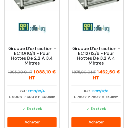
Groupe D'extraction -
Groupe D'extraction -
EC10/10/4 - Pour
EC12/12/6 - Pour
Hottes De 2,2 À 3.4
Hottes De 3.2 À 4
Mètres
Mètres
Prix
Prix
Prix
Prix
1 088,10 €
1 462,50 €
1 395,00 € HT
1 875,00 € HT
habituel
habituel
HT
HT
Ref :
EC10/10/4
Ref :
EC12/12/6
L
600
x
P
600
x
H
600mm
L
750
x
P
750
x
H
750mm
En stock
En stock


Acheter
Acheter