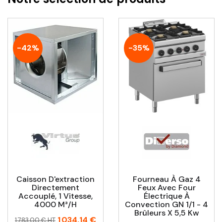
-42%
-35%
Caisson D'extraction
Fourneau À Gaz 4
Directement
Feux Avec Four
Accouplé, 1 Vitesse,
Électrique À
4000 M³/h
Convection GN 1/1 - 4
Brûleurs X 5,5 Kw
Prix
Prix
1 034,14 €
1 783,00 € HT