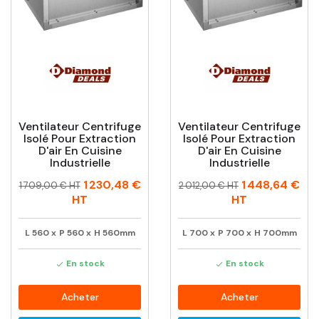
Ventilateur Centrifuge
Ventilateur Centrifuge
Isolé Pour Extraction
Isolé Pour Extraction
D'air En Cuisine
D'air En Cuisine
Industrielle
Industrielle
Prix
Prix
Prix
Prix
1 230,48 €
1 448,64 €
1 709,00 € HT
2 012,00 € HT
habituel
habituel
HT
HT
L
560
x
P
560
x
H
560mm
L
700
x
P
700
x
H
700mm
En stock
En stock


Acheter
Acheter