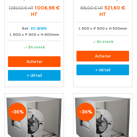
Prix
Prix
Prix
Prix
1 006,98 €
521,60 €
1 291,00 € HT
815,00 € HT
habituel
habituel
HT
HT
Ref :
EC 9/9/6
L
500
x
P
500
x
H
500mm
L
600
x
P
600
x
H
600mm
En stock

En stock

Acheter
Acheter
+ détail
+ détail
-36%
-36%