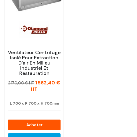
Ventilateur Centrifuge
Isolé Pour Extraction
D'air En Milieu
Industriel Et
Restauration
Prix
Prix
1 562,40 €
2 170,00 € HT
habituel
HT
L
700
x
P
700
x
H
700mm
Acheter