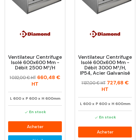
Ventilateur Centrifuge
Ventilateur Centrifuge
Isolé 600x600 Mm -
Isolé 600x600 Mm -
Débit 2500 M³/h
Débit 3000 M³/h,
IP54, Acier Galvanisé
Prix
Prix
660,48 €
1 032,00 € HT
Prix
Prix
727,68 €
habituel
1 137,00 € HT
HT
habituel
HT
L
600
x
P
600
x
H
600mm
L
600
x
P
600
x
H
600mm
En stock

En stock

Acheter
Acheter