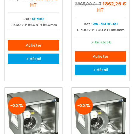
Prix
Prix
1 862,25 €
habituel
2 865,00 € HT
HT
habituel
HT
Ref :
SPM10
Ref :
WR-M4BF-M1
L
560
x
P
560
x
H
560mm
L
700
x
P
700
x
H
850mm
En stock

Acheter
Acheter
+ détail
+ détail
-22%
-22%