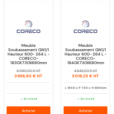
Meuble
Meuble
Soubassement GN1/1
Soubassement GN1/1
Hauteur 600- 264 L -
Hauteur 600- 264 L -
CORECO-
CORECO-
1830X730X680mm
1840X730X680mm
Prix
Prix
Prix
Prix
6 090,00 € HT
4 645,00 € HT
habituel
habituel
3 958,50 €
HT
3 019,25 €
HT
L
1840
x
P
730
x
H
680mm
En stock
En stock


Acheter
Acheter