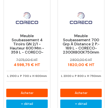
Meuble
Meuble
Soubassement 4
Soubassement 700
Tiroirs GN 2/1 -
Grp À Distance 2 P.-
Hauteur 600 Mm -
169 L - CORECO-
359 L - CORECO-
2300X800X750mm
Prix
Prix
Prix
Prix
7 075,00 € HT
2 800,00 € HT
habituel
habituel
4 598,75 €
HT
1 820,00 €
HT
L
2100
x
P
700
x
H
600mm
L
2300
x
P
800
x
H
750mm
Acheter
Acheter
+ détail
+ détail