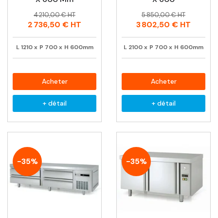
Prix
Prix
Prix
Prix
4 210,00 € HT
5 850,00 € HT
habituel
habituel
2 736,50 €
HT
3 802,50 €
HT
L
1210
x
P
700
x
H
600mm
L
2100
x
P
700
x
H
600mm
Acheter
Acheter
+ détail
+ détail
-35%
-35%