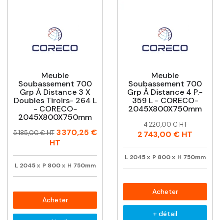
Meuble
Meuble
Soubassement 700
Soubassement 700
Grp À Distance 3 X
Grp À Distance 4 P.-
Doubles Tiroirs- 264 L
359 L - CORECO-
- CORECO-
2045X800X750mm
2045X800X750mm
Prix
Prix
4 220,00 € HT
Prix
Prix
3 370,25 €
habituel
5 185,00 € HT
2 743,00 €
HT
habituel
HT
L
2045
x
P
800
x
H
750mm
L
2045
x
P
800
x
H
750mm
Acheter
Acheter
+ détail