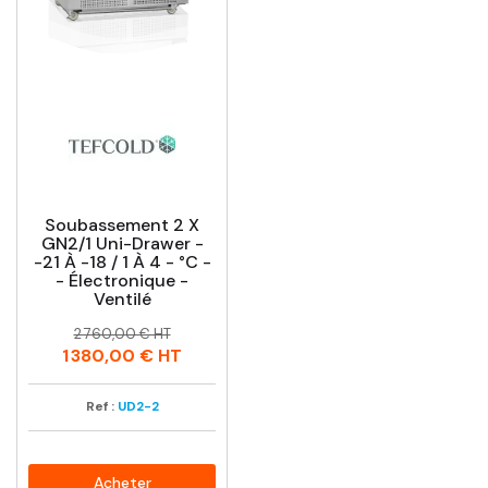
Soubassement 2 X
GN2/1 Uni-Drawer -
-21 À -18 / 1 À 4 - °C -
- Électronique -
Ventilé
Prix
Prix
2 760,00 € HT
habituel
1 380,00 €
HT
Ref :
UD2-2
Acheter