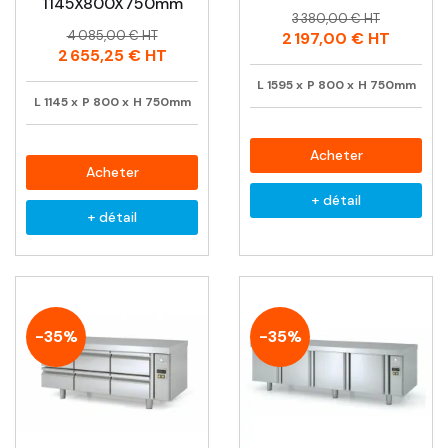
1145X800X750mm
Prix
Prix
3 380,00 € HT
Prix
Prix
habituel
4 085,00 € HT
2 197,00 €
HT
habituel
2 655,25 €
HT
L
1595
x
P
800
x
H
750mm
L
1145
x
P
800
x
H
750mm
Acheter
Acheter
+ détail
+ détail
-35%
-35%