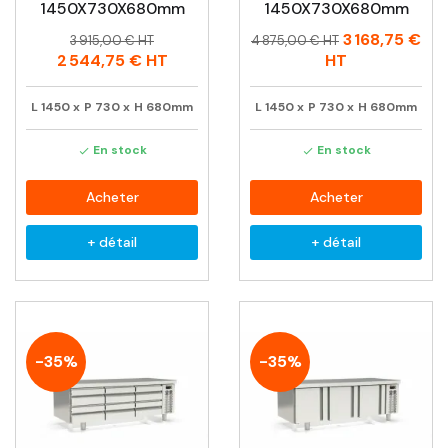
1450X730X680mm
1450X730X680mm
Prix
Prix
Prix
Prix
3 168,75 €
3 915,00 € HT
4 875,00 € HT
habituel
habituel
2 544,75 €
HT
HT
L
1450
x
P
730
x
H
680mm
L
1450
x
P
730
x
H
680mm
En stock
En stock


Acheter
Acheter
+ détail
+ détail
-35%
-35%