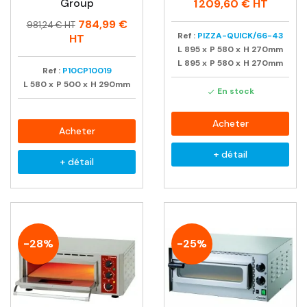
habituel
Group
1 209,60 €
HT
Prix
Prix
784,99 €
981,24 € HT
habituel
Ref :
PIZZA-QUICK/66-43
HT
L
895
x
P
580
x
H
270mm
L
895
x
P
580
x
H
270mm
Ref :
P10CP10019
L
580
x
P
500
x
H
290mm
En stock

Acheter
Acheter
+ détail
+ détail
-28%
-25%