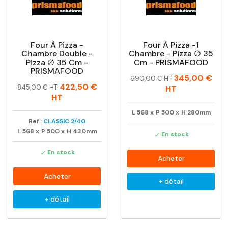
Four À Pizza -
Four À Pizza -1
Chambre Double -
Chambre - Pizza ∅ 35
Pizza ∅ 35 Cm -
Cm - PRISMAFOOD
PRISMAFOOD
Prix
Prix
345,00 €
690,00 € HT
Prix
Prix
422,50 €
habituel
845,00 € HT
HT
habituel
HT
L
568
x
P
500
x
H
280mm
Ref :
CLASSIC 2/40
L
568
x
P
500
x
H
430mm
En stock

En stock

Acheter
Acheter
+ détail
+ détail