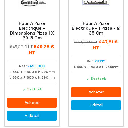
Four À Pizza
Four À Pizza
Électrique -
Électrique - 1 Pizza - Ø
Dimensions Pizza 1 X
35 Cm
39 Ø Cm
Prix
Prix
447,81 €
649,00 € HT
Prix
Prix
549,25 €
habituel
845,00 € HT
HT
habituel
HT
Ref :
CFRP1
Ref :
7491.1000
L
550
x
P
430
x
H
245mm
L
630
x
P
600
x
H
290mm
L
630
x
P
600
x
H
290mm
En stock

En stock

Acheter
Acheter
+ détail
+ détail