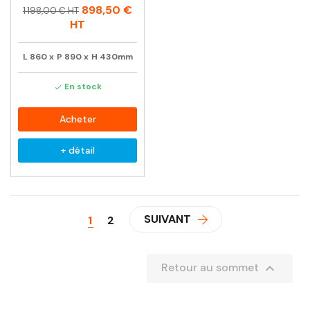
Prix
Prix
898,50 €
1 198,00 € HT
habituel
HT
L
860
x
P
890
x
H
430mm
En stock

Acheter
+ détail
SUIVANT
1
2

Retour au sommet