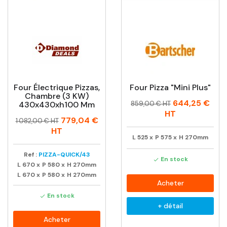
Four Électrique Pizzas,
Four Pizza "Mini Plus"
Chambre (3 KW)
Prix
Prix
644,25 €
430x430xh100 Mm
859,00 € HT
habituel
HT
Prix
Prix
779,04 €
1 082,00 € HT
habituel
HT
L
525
x
P
575
x
H
270mm
Ref :
PIZZA-QUICK/43
En stock

L
670
x
P
580
x
H
270mm
L
670
x
P
580
x
H
270mm
Acheter
En stock

+ détail
Acheter