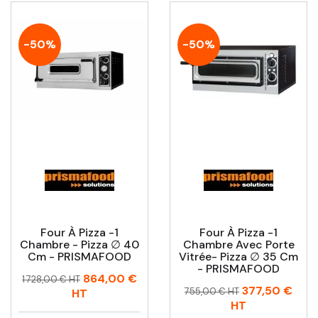
-50%
-50%
Four À Pizza -1
Four À Pizza -1
Chambre - Pizza ∅ 40
Chambre Avec Porte
Cm - PRISMAFOOD
Vitrée- Pizza ∅ 35 Cm
- PRISMAFOOD
Prix
Prix
864,00 €
1 728,00 € HT
Prix
Prix
377,50 €
habituel
755,00 € HT
HT
habituel
HT