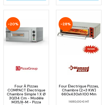
-20%
-28%
Four À Pizzas
Four Électrique Pizzas,
COMPACT Électrique
Chambre (2+3 KW)
Chambre Simple 1 X Ø
660x430xh100 Mm
30/34 Cm - Modèle
Prix
Prix
M35/8-M - Pizza
1 680,00 € HT