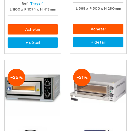
Ref :
Trays 4
L
568
x
P
500
x
H
280mm
L
1100
x
P
1074
x
H
413mm
Acheter
Acheter
+ détail
+ détail
-35%
-31%