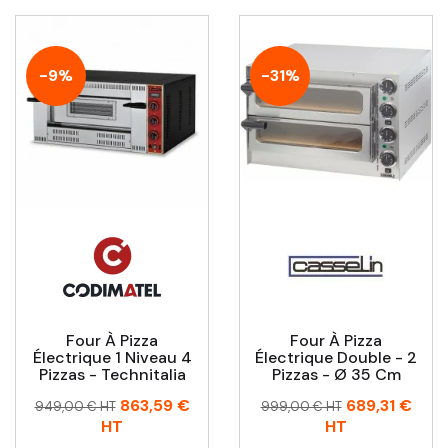
-9%
-31%
Four À Pizza
Four À Pizza
Électrique 1 Niveau 4
Électrique Double - 2
Pizzas - Technitalia
Pizzas - Ø 35 Cm
Prix
Prix
Prix
Prix
863,59 €
689,31 €
949,00 € HT
999,00 € HT
habituel
habituel
HT
HT