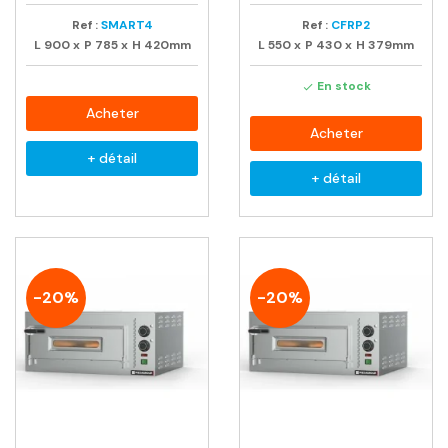
Ref :
SMART4
Ref :
CFRP2
L
900
x
P
785
x
H
420mm
L
550
x
P
430
x
H
379mm
En stock

Acheter
Acheter
+ détail
+ détail
-20%
-20%