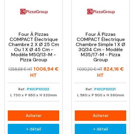
Four À Pizzas
Four À Pizzas
COMPACT Électrique
COMPACT Électrique
Chambre 2 X Ø 25 Cm
Chambre Simple 1 X Ø
Ou 1 X Ø 45 Cm -
30/34 Cm - Modèle
Modèle M50/13-M -
M35/17-M - Pizza
Pizza Group
Group
Prix
Prix
Prix
Prix
1 006,94 €
824,16 €
1 258,68 € HT
1 030,20 € HT
habituel
habituel
HT
HT
Ref :
P10CP10022
Ref :
P10CP10021
L
730
x
P
650
x
H
320mm
L
580
x
P
500
x
H
360mm
Acheter
Acheter
+ détail
+ détail