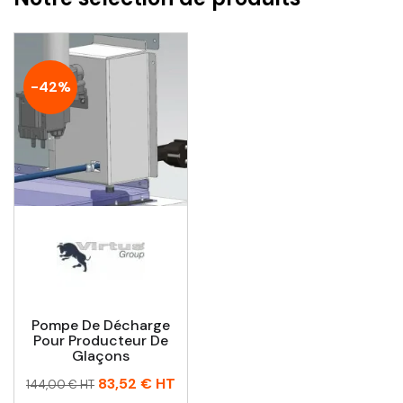
-42%
Pompe De Décharge
Pour Producteur De
Glaçons
Prix
Prix
83,52 €
HT
144,00 € HT
habituel