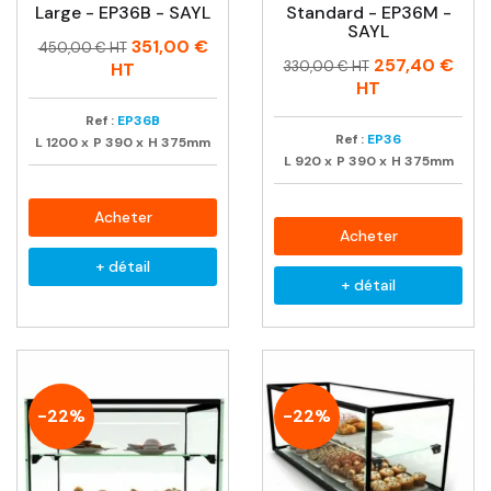
Large - EP36B - SAYL
Standard - EP36M -
SAYL
Prix
Prix
351,00 €
450,00 € HT
Prix
Prix
257,40 €
habituel
330,00 € HT
HT
habituel
HT
Ref :
EP36B
Ref :
EP36
L
1200
x
P
390
x
H
375mm
L
920
x
P
390
x
H
375mm
Acheter
Acheter
+ détail
+ détail
-22%
-22%