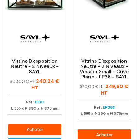
Vitrine D'exposition
Vitrine D'exposition
Neutre - 2 Niveaux -
Neutre - 2 Niveaux -
SAYL
Version Small - Cuve
Plane - EP36 - SAYL
Prix
Prix
240,24 €
308,00 € HT
Prix
Prix
249,60 €
habituel
320,00 € HT
HT
habituel
HT
Ref :
EP10
Ref :
EP36S
L
555
x
P
390
x
H
375mm
L
555
x
P
390
x
H
375mm
Acheter
Acheter