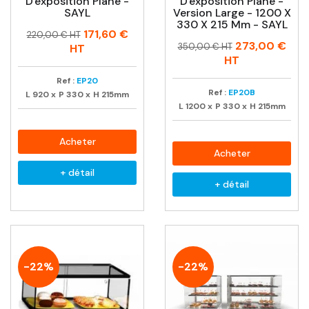
D'exposition Plane -
D'exposition Plane -
SAYL
Version Large - 1200 X
330 X 215 Mm - SAYL
Prix
Prix
171,60 €
220,00 € HT
Prix
Prix
273,00 €
habituel
350,00 € HT
HT
habituel
HT
Ref :
EP20
Ref :
EP20B
L
920
x
P
330
x
H
215mm
L
1200
x
P
330
x
H
215mm
Acheter
Acheter
+ détail
+ détail
-22%
-22%