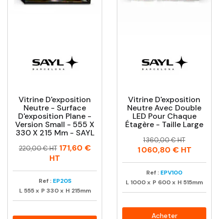
Vitrine D'exposition
Vitrine D'exposition
Neutre - Surface
Neutre Avec Double
D'exposition Plane -
LED Pour Chaque
Version Small - 555 X
Étagère - Taille Large
330 X 215 Mm - SAYL
Prix
Prix
1 360,00 € HT
Prix
Prix
171,60 €
habituel
220,00 € HT
1 060,80 €
HT
habituel
HT
Ref :
EPV100
Ref :
EP20S
L
1000
x
P
600
x
H
515mm
L
555
x
P
330
x
H
215mm
Acheter