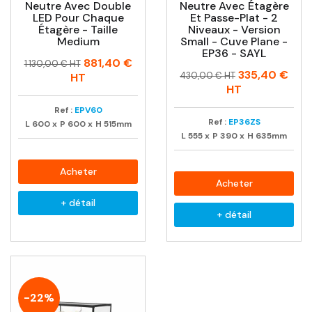
Neutre Avec Double
Neutre Avec Étagère
LED Pour Chaque
Et Passe-Plat - 2
Étagère - Taille
Niveaux - Version
Medium
Small - Cuve Plane -
EP36 - SAYL
Prix
Prix
881,40 €
1 130,00 € HT
Prix
Prix
335,40 €
habituel
430,00 € HT
HT
habituel
HT
Ref :
EPV60
Ref :
EP36ZS
L
600
x
P
600
x
H
515mm
L
555
x
P
390
x
H
635mm
Acheter
Acheter
+ détail
+ détail
-22%