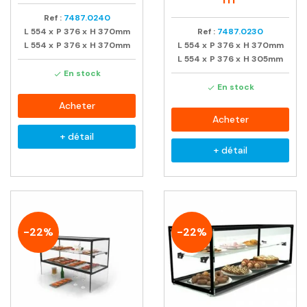
Ref :
7487.0240
L
554
x
P
376
x
H
370mm
Ref :
7487.0230
L
554
x
P
376
x
H
370mm
L
554
x
P
376
x
H
370mm
L
554
x
P
376
x
H
305mm
En stock

En stock

Acheter
Acheter
+ détail
+ détail
-22%
-22%