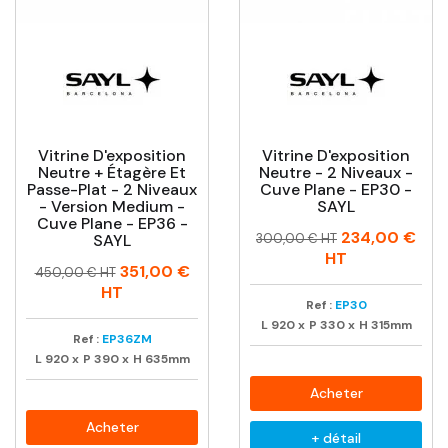
Vitrine D'exposition
Vitrine D'exposition
Neutre + Étagère Et
Neutre - 2 Niveaux -
Passe-Plat - 2 Niveaux
Cuve Plane - EP30 -
- Version Medium -
SAYL
Cuve Plane - EP36 -
Prix
Prix
234,00 €
SAYL
300,00 € HT
habituel
HT
Prix
Prix
351,00 €
450,00 € HT
habituel
HT
Ref :
EP30
L
920
x
P
330
x
H
315mm
Ref :
EP36ZM
L
920
x
P
390
x
H
635mm
Acheter
Acheter
+ détail