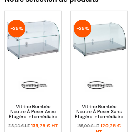
-35%
-35%
Vitrine Bombée
Vitrine Bombée
Neutre À Poser Avec
Neutre À Poser Sans
Étagère Intermédiaire
Étagère Intermédiaire
Prix
Prix
Prix
Prix
139,75 €
HT
120,25 €
215,00 € HT
185,00 € HT
habituel
habituel
HT