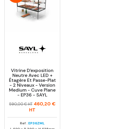
Vitrine D'exposition
Neutre Avec LED +
Étagère Et Passe-Plat
- 2 Niveaux - Version
Medium - Cuve Plane
- EP36 - SAYL
Prix
Prix
460,20 €
590,00 € HT
habituel
HT
Ref :
EP36ZML