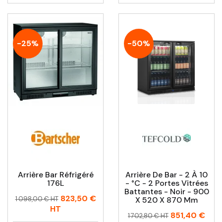
-25%
-50%
Arrière Bar Réfrigéré
Arrière De Bar - 2 À 10
176L
- °C - 2 Portes Vitrées
Battantes - Noir - 900
Prix
Prix
823,50 €
1 098,00 € HT
X 520 X 870 Mm
habituel
HT
Prix
Prix
851,40 €
1 702,80 € HT