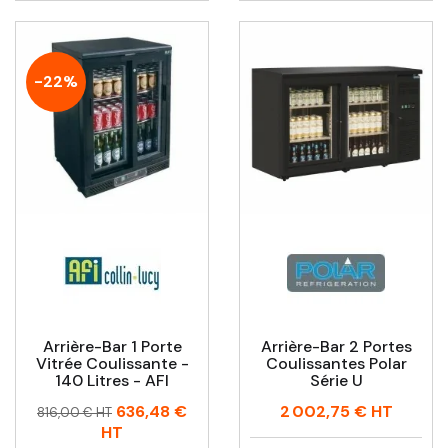
-22%
Arrière-Bar 1 Porte
Arrière-Bar 2 Portes
Vitrée Coulissante -
Coulissantes Polar
140 Litres - AFI
Série U
Prix
Prix
Prix
636,48 €
2 002,75 €
HT
816,00 € HT
habituel
HT