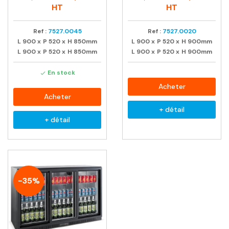
habituel
habituel
HT
HT
Ref :
7527.0045
Ref :
7527.0020
L
900
x
P
520
x
H
850mm
L
900
x
P
520
x
H
900mm
L
900
x
P
520
x
H
850mm
L
900
x
P
520
x
H
900mm
En stock

Acheter
Acheter
+ détail
+ détail
-35%