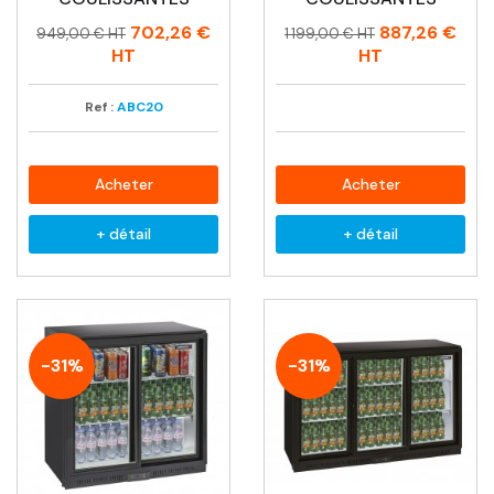
Prix
Prix
Prix
Prix
702,26 €
887,26 €
949,00 € HT
1 199,00 € HT
habituel
habituel
HT
HT
Ref :
ABC20
Acheter
Acheter
+ détail
+ détail
-31%
-31%