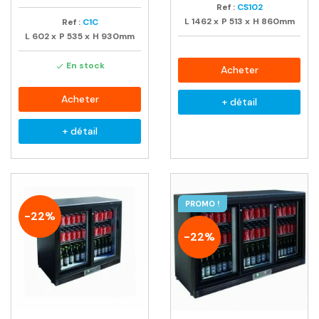
Ref :
CS102
L
1462
x
P
513
x
H
860mm
Ref :
C1C
L
602
x
P
535
x
H
930mm
En stock

Acheter
Acheter
+ détail
+ détail
PROMO !
-22%
-22%