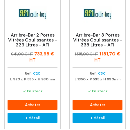
Arrière-Bar 2 Portes
Arrière-Bar 3 Portes
Vitrées Coulissantes -
Vitrées Coulissantes -
223 Litres - AFI
335 Litres - AFI
Prix
Prix
Prix
Prix
733,98 €
1 181,70 €
941,00 € HT
1 515,00 € HT
habituel
habituel
HT
HT
Ref :
C2C
Ref :
C3C
L
920
x
P
535
x
H
930mm
L
1350
x
P
535
x
H
930mm
En stock
En stock


Acheter
Acheter
+ détail
+ détail