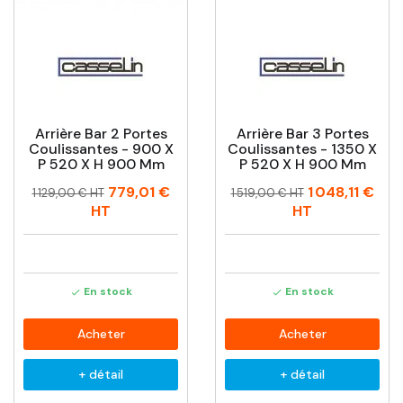
Arrière Bar 2 Portes
Arrière Bar 3 Portes
Coulissantes - 900 X
Coulissantes - 1350 X
P 520 X H 900 Mm
P 520 X H 900 Mm
Prix
Prix
Prix
Prix
779,01 €
1 048,11 €
1 129,00 € HT
1 519,00 € HT
habituel
habituel
HT
HT
En stock
En stock


Acheter
Acheter
+ détail
+ détail