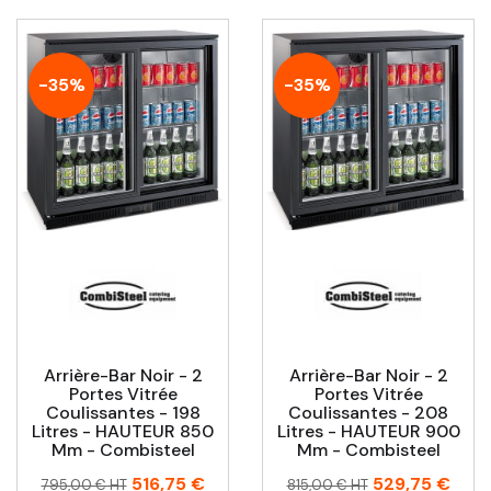
-35%
-35%
Arrière-Bar Noir - 2
Arrière-Bar Noir - 2
Portes Vitrée
Portes Vitrée
Coulissantes - 198
Coulissantes - 208
Litres - HAUTEUR 850
Litres - HAUTEUR 900
Mm - Combisteel
Mm - Combisteel
Prix
Prix
Prix
Prix
516,75 €
529,75 €
795,00 € HT
815,00 € HT