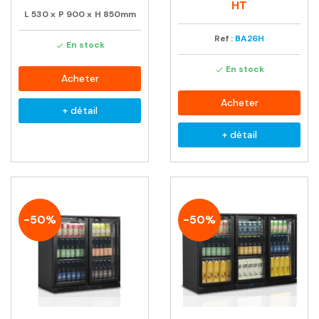
habituel
HT
L
530
x
P
900
x
H
850mm
Ref :
BA26H
En stock

En stock

Acheter
Acheter
+ détail
+ détail
-50%
-50%