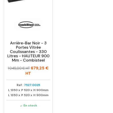
Arrière-Bar Noir - 3
Portes Vitrée
Coulissantes - 330
Litres - HAUTEUR 900
Mm - Combisteel
Prix
Prix
679,25 €
1 045,00 € HT
habituel
HT
Ref :
7527.0025
L
1350
x
P
520
x
H
900mm
L
1350
x
P
520
x
H
900mm
En stock
