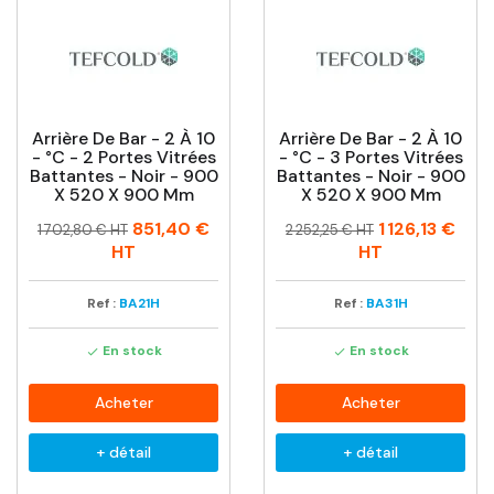
Arrière De Bar - 2 À 10
Arrière De Bar - 2 À 10
- °C - 2 Portes Vitrées
- °C - 3 Portes Vitrées
Battantes - Noir - 900
Battantes - Noir - 900
X 520 X 900 Mm
X 520 X 900 Mm
Prix
Prix
Prix
Prix
851,40 €
1 126,13 €
1 702,80 € HT
2 252,25 € HT
habituel
habituel
HT
HT
Ref :
BA21H
Ref :
BA31H
En stock
En stock


Acheter
Acheter
+ détail
+ détail