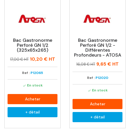
Bac Gastronorme
Bac Gastronorme
Perforé GN 1/2
Perforé GN 1/2 -
(325x65x265)
Différentes
Profondeurs - ATOSA
Prix
Prix
10,20 €
HT
17,00 € HT
Prix
Prix
9,65 €
HT
habituel
16,08 € HT
habituel
Ref :
P12065
Ref :
P12020
En stock

En stock

Acheter
Acheter
+ détail
+ détail