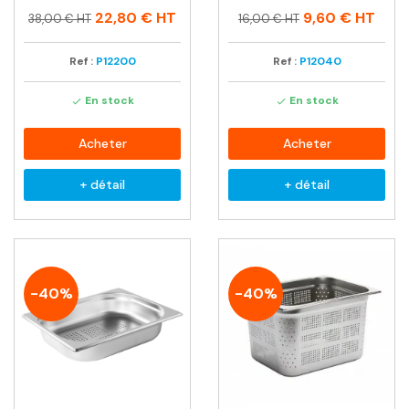
Prix
Prix
Prix
Prix
22,80 €
HT
9,60 €
HT
38,00 € HT
16,00 € HT
habituel
habituel
Ref :
P12200
Ref :
P12040
En stock
En stock


Acheter
Acheter
+ détail
+ détail
-40%
-40%