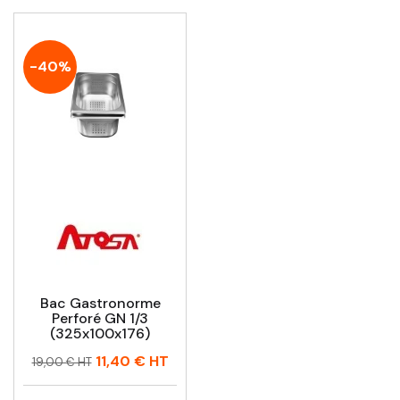
-40%
Bac Gastronorme
Perforé GN 1/3
(325x100x176)
Prix
Prix
11,40 €
HT
19,00 € HT
habituel