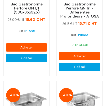
Bac Gastronorme
Bac Gastronorme
Perforé GN 1/1
Perforé GN 1/1 -
(530x65x325)
Différentes
Profondeurs - ATOSA
Prix
Prix
15,60 €
HT
26,00 € HT
Prix
Prix
15,71 €
HT
habituel
26,18 € HT
habituel
Ref :
P11065
Ref :
P11020
En stock

Acheter
Acheter
+ détail
+ détail
-40%
-40%