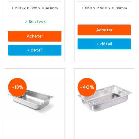
L
530
x
P
325
x
H
40mm
L
650
x
P
530
x
H
65mm
En stock

Acheter
Acheter
+ détail
+ détail
-13%
-40%