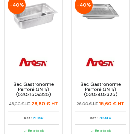
-40%
-40%
Bac Gastronorme
Bac Gastronorme
Perforé GN 1/1
Perforé GN 1/1
(530x150x325)
(530x40x325)
Prix
Prix
Prix
Prix
28,80 €
HT
15,60 €
HT
48,00 € HT
26,00 € HT
habituel
habituel
Ref :
P11150
Ref :
P11040
En stock
En stock

