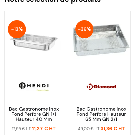
-13%
-36%
Bac Gastronome Inox
Bac Gastronome Inox
Fond Perfore GN 1/1
Fond Perfore Hauteur
Hauteur 40 Mm
65 Mm GN 2/1
Prix
Prix
Prix
Prix
11,27 €
HT
31,36 €
HT
12,95 € HT
49,00 € HT
habituel
habituel