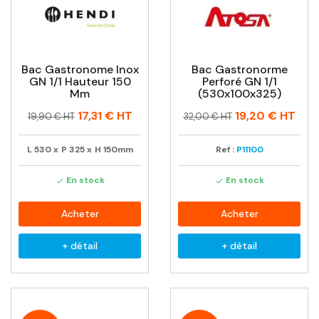
Bac Gastronome Inox
Bac Gastronorme
GN 1/1 Hauteur 150
Perforé GN 1/1
Mm
(530x100x325)
Prix
Prix
Prix
Prix
17,31 €
HT
19,20 €
HT
19,90 € HT
32,00 € HT
habituel
habituel
L
530
x
P
325
x
H
150mm
Ref :
P11100
En stock
En stock


Acheter
Acheter
+ détail
+ détail