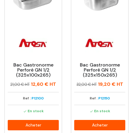
Bac Gastronorme
Bac Gastronorme
Perforé GN 1/2
Perforé GN 1/2
(325x100x265)
(325x150x265)
Prix
Prix
Prix
Prix
12,60 €
HT
19,20 €
HT
21,00 € HT
32,00 € HT
habituel
habituel
Ref :
P12100
Ref :
P12150
En stock
En stock


Acheter
Acheter