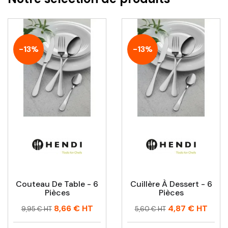
-13%
-13%
Couteau De Table - 6
Cuillère À Dessert - 6
Pièces
Pièces
Prix
Prix
Prix
Prix
8,66 €
HT
4,87 €
HT
9,95 € HT
5,60 € HT
habituel
habituel