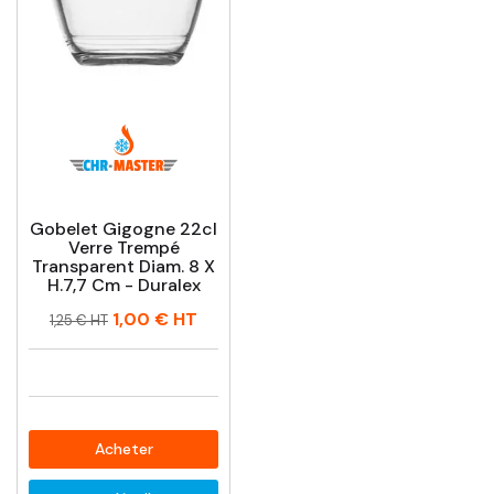
Gobelet Gigogne 22cl
Verre Trempé
Transparent Diam. 8 X
H.7,7 Cm - Duralex
Prix
Prix
1,00 €
HT
1,25 € HT
habituel
Acheter