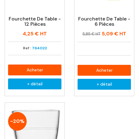
Fourchette De Table -
Fourchette De Table -
12 Pièces
6 Pièces
Prix
Prix
Prix
4,25 €
HT
5,09 €
HT
5,85 € HT
habituel
Ref :
764022
Acheter
Acheter
+ détail
+ détail
-20%